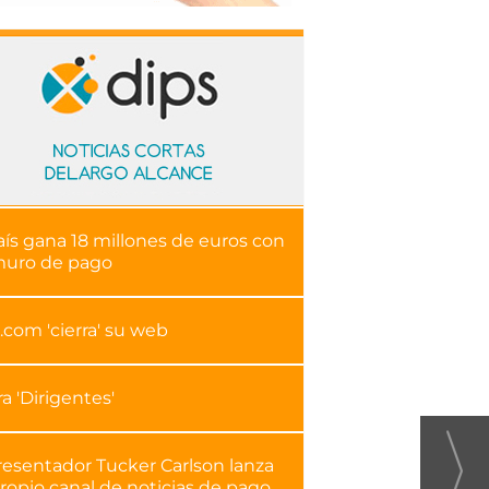
aís gana 18 millones de euros con
muro de pago
.com 'cierra' su web
ra 'Dirigentes'
resentador Tucker Carlson lanza
ropio canal de noticias de pago