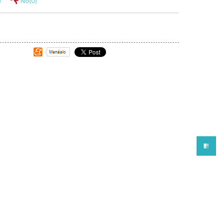
)
No(
0
)