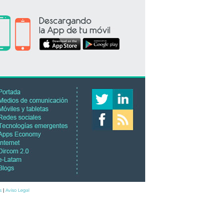
s
Aviso Legal
|