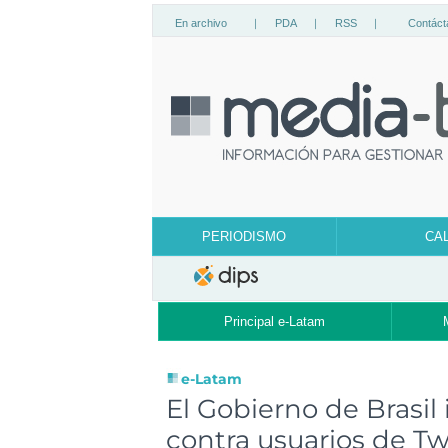
En archivo
|
PDA
|
RSS
|
Contáct
PERIODISMO
CA
Principal e-Latam
e-Latam
El Gobierno de Brasil 
contra usuarios de Tw