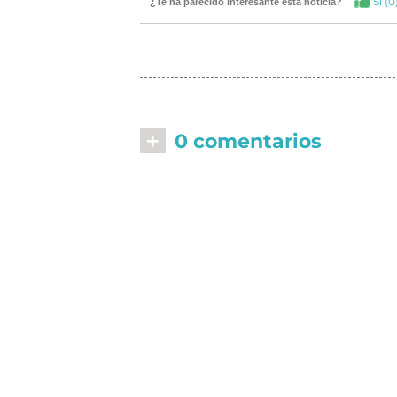
Si (
0
¿Te ha parecido interesante esta noticia?
+
0 comentarios