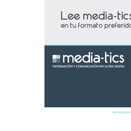
Portada
Hem
|