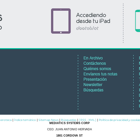
eroteca
Índice temático
Sitemap News
Búsquedas
[ RSS - XML ]
Política de privacidad y cookie
|
|
|
|
|
MEDIATICS SYSTEMS CORP
CEO: JUAN ANTONIO HERVADA
1801 CORDOVA ST