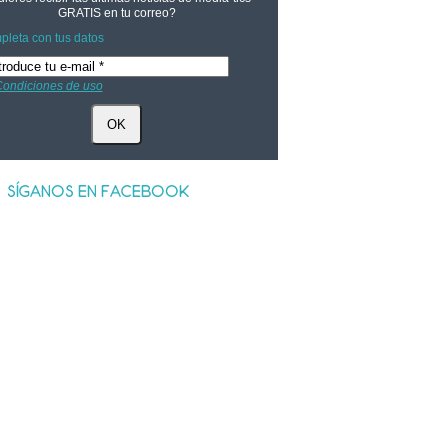
GRATIS
en tu correo?
leta con tus datos
ondiciones de uso