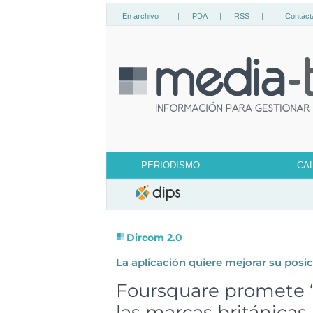
En archivo
|
PDA
|
RSS
|
Contáct
PERIODISMO
CA
Dircom 2.0
La aplicación quiere mejorar su posi
Foursquare promete
las marcas británicas