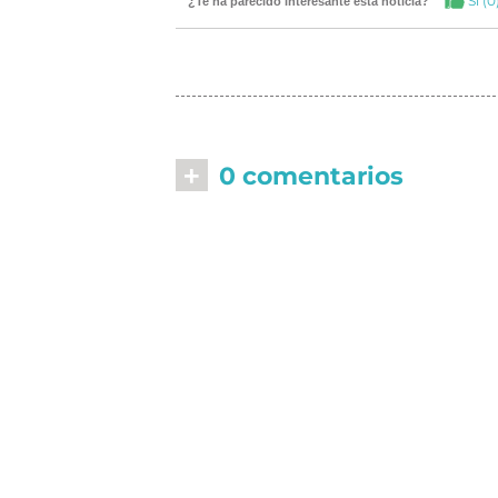
Si (
0
¿Te ha parecido interesante esta noticia?
+
0 comentarios