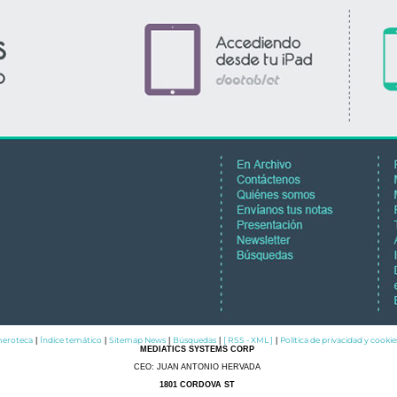
eroteca
Índice temático
Sitemap News
Búsquedas
[ RSS - XML ]
Política de privacidad y cookie
|
|
|
|
|
MEDIATICS SYSTEMS CORP
CEO: JUAN ANTONIO HERVADA
1801 CORDOVA ST