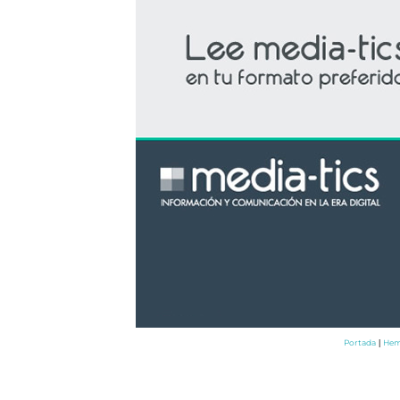
Portada
Hem
|