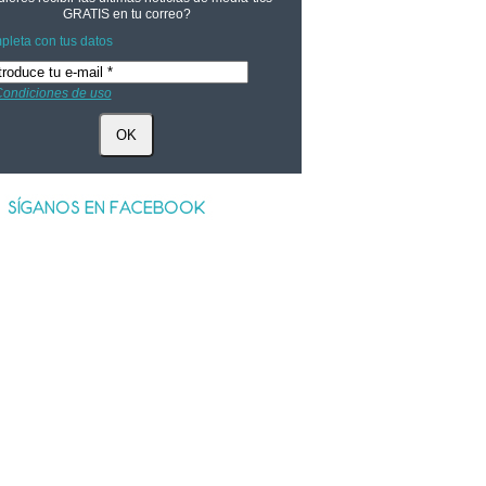
GRATIS
en tu correo?
leta con tus datos
ondiciones de uso