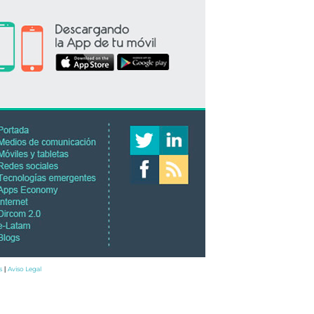
s
Aviso Legal
|