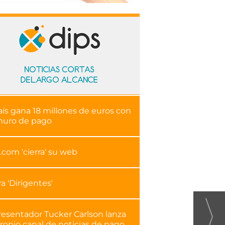
aís gana 18 millones de euros con
muro de pago
.com 'cierra' su web
ra 'Dirigentes'
resentador Tucker Carlson lanza
ropio canal de noticias de pago