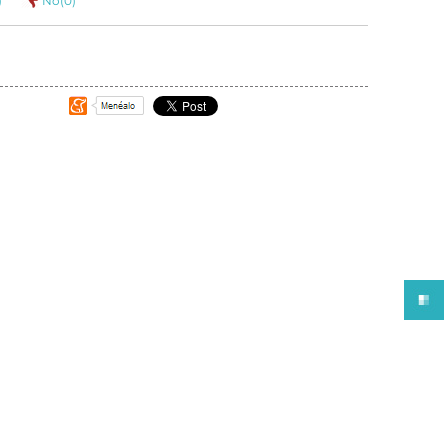
)
No(
0
)