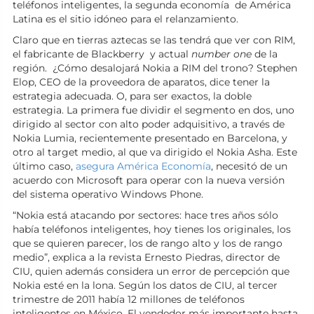
teléfonos inteligentes, la segunda economía de América
Latina es el sitio idóneo para el relanzamiento.
Claro que en tierras aztecas se las tendrá que ver con RIM,
el fabricante de Blackberry y actual
number one
de la
región. ¿Cómo desalojará Nokia a RIM del trono? Stephen
Elop, CEO de la proveedora de aparatos, dice tener la
estrategia adecuada. O, para ser exactos, la doble
estrategia. La primera fue dividir el segmento en dos, uno
dirigido al sector con alto poder adquisitivo, a través de
Nokia Lumia, recientemente presentado en Barcelona, y
otro al target medio, al que va dirigido el Nokia Asha. Este
último caso,
asegura América Economía
, necesitó de un
acuerdo con Microsoft para operar con la nueva versión
del sistema operativo Windows Phone.
“Nokia está atacando por sectores: hace tres años sólo
había teléfonos inteligentes, hoy tienes los originales, los
que se quieren parecer, los de rango alto y los de rango
medio”, explica a la revista Ernesto Piedras, director de
CIU, quien además considera un error de percepción que
Nokia esté en la lona. Según los datos de CIU, al tercer
trimestre de 2011 había 12 millones de teléfonos
inteligentes en México. El vendedor más importante hasta