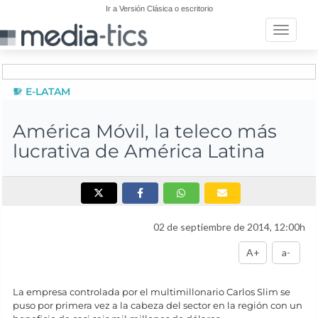
Ir a Versión Clásica o escritorio
Toggle n
E-LATAM
América Móvil, la teleco más
lucrativa de América Latina
02 de septiembre de 2014, 12:00h
A+
a-
La empresa controlada por el multimillonario Carlos Slim se
puso por primera vez a la cabeza del sector en la región con un