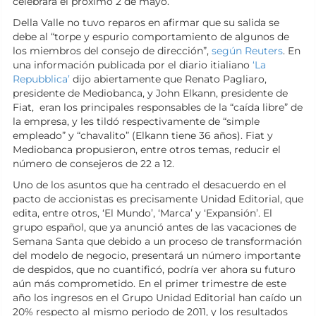
celebrará el próximo 2 de mayo.
Della Valle no tuvo reparos en afirmar que su salida se
debe al “torpe y espurio comportamiento de algunos de
los miembros del consejo de dirección”,
según Reuters
. En
una información publicada por el diario itialiano
‘La
Repubblica’
dijo abiertamente que Renato Pagliaro,
presidente de Mediobanca, y John Elkann, presidente de
Fiat, eran los principales responsables de la “caída libre” de
la empresa, y les tildó respectivamente de “simple
empleado” y “chavalito” (Elkann tiene 36 años). Fiat y
Mediobanca propusieron, entre otros temas, reducir el
número de consejeros de 22 a 12.
Uno de los asuntos que ha centrado el desacuerdo en el
pacto de accionistas es precisamente Unidad Editorial, que
edita, entre otros, ‘El Mundo’, ‘Marca’ y ‘Expansión’. El
grupo español, que ya anunció antes de las vacaciones de
Semana Santa que debido a un proceso de transformación
del modelo de negocio, presentará un número importante
de despidos, que no cuantificó, podría ver ahora su futuro
aún más comprometido. En el primer trimestre de este
año los ingresos en el Grupo Unidad Editorial han caído un
20% respecto al mismo periodo de 2011, y los resultados