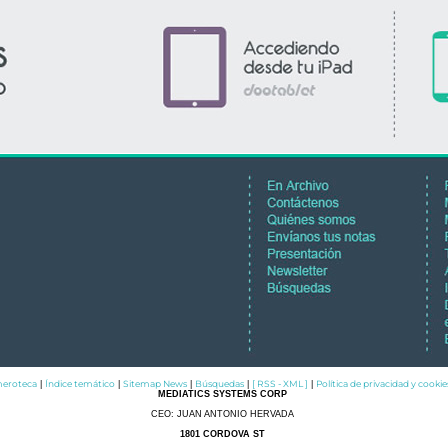
eroteca
Índice temático
Sitemap News
Búsquedas
[ RSS - XML ]
Política de privacidad y cookie
|
|
|
|
|
MEDIATICS SYSTEMS CORP
CEO: JUAN ANTONIO HERVADA
1801 CORDOVA ST