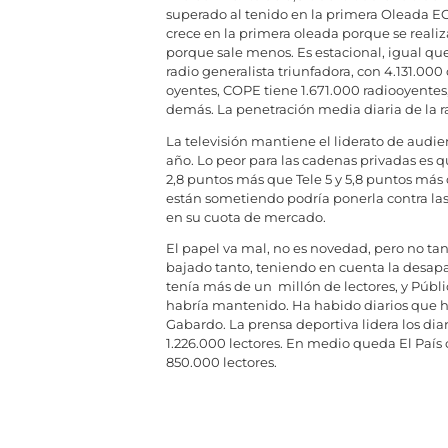
superado al tenido en la primera Oleada EGM
crece en la primera oleada porque se realiz
porque sale menos. Es estacional, igual que 
radio generalista triunfadora, con 4.131.00
oyentes, COPE tiene 1.671.000 radiooyente
demás. La penetración media diaria de la ra
La televisión mantiene el liderato de audien
año. Lo peor para las cadenas privadas es 
2,8 puntos más que Tele 5 y 5,8 puntos más
están sometiendo podría ponerla contra las
en su cuota de mercado.
El papel va mal, no es novedad, pero no tan
bajado tanto, teniendo en cuenta la desap
tenía más de un millón de lectores, y Públi
habría mantenido. Ha habido diarios que h
Gabardo. La prensa deportiva lidera los diari
1.226.000 lectores. En medio queda El País
850.000 lectores.