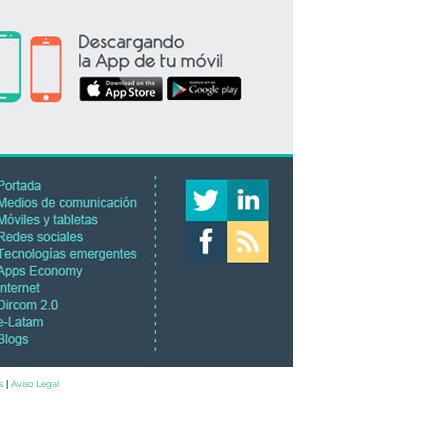
s
Aviso Legal
|