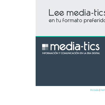
Portada
Hem
|