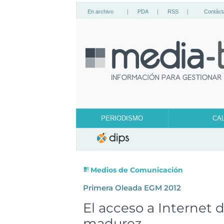
En archivo
|
PDA
|
RSS
|
Contáct
PERIODISMO
CA
Medios de Comunicación
Primera Oleada EGM 2012
El acceso a Internet 
madurez