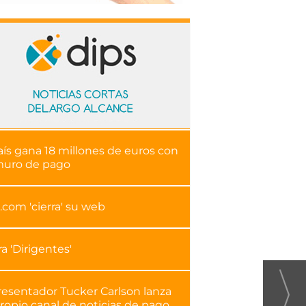
aís gana 18 millones de euros con
muro de pago
.com 'cierra' su web
ra 'Dirigentes'
resentador Tucker Carlson lanza
ropio canal de noticias de pago