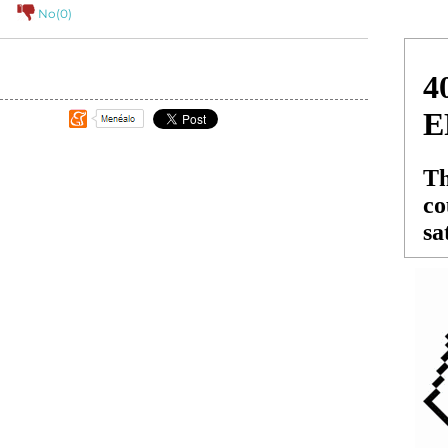
No(
0
)