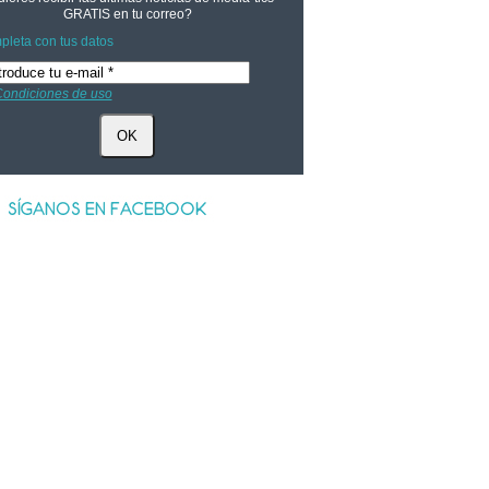
GRATIS
en tu correo?
leta con tus datos
ondiciones de uso