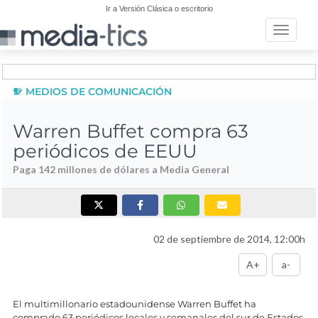
Ir a Versión Clásica o escritorio
Toggle n
MEDIOS DE COMUNICACIÓN
Warren Buffet compra 63
periódicos de EEUU
Paga 142 millones de dólares a Media General
02 de septiembre de 2014, 12:00h
A+
a-
El multimillonario estadounidense Warren Buffet ha
comprado 63 periódicos locales y semanales del sur de Estados