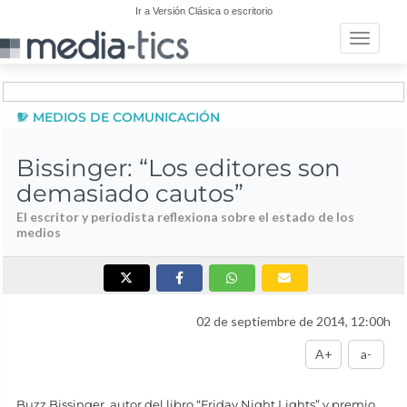
Ir a Versión Clásica o escritorio
Toggle n
MEDIOS DE COMUNICACIÓN
Bissinger: “Los editores son
demasiado cautos”
El escritor y periodista reflexiona sobre el estado de los
medios
02 de septiembre de 2014, 12:00h
A+
a-
Buzz Bissinger, autor del libro “Friday Night Lights” y premio