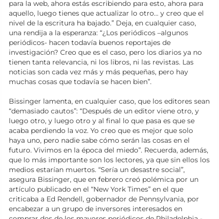
para la web, ahora estás escribiendo para esto, ahora para
aquello, luego tienes que actualizar lo otro… y creo que el
nivel de la escritura ha bajado.” Deja, en cualquier caso,
una rendija a la esperanza: “¿Los periódicos –algunos
periódicos- hacen todavía buenos reportajes de
investigación? Creo que es el caso, pero los diarios ya no
tienen tanta relevancia, ni los libros, ni las revistas. Las
noticias son cada vez más y más pequeñas, pero hay
muchas cosas que todavía se hacen bien”.
Bissinger lamenta, en cualquier caso, que los editores sean
“demasiado cautos”: “Después de un editor viene otro, y
luego otro, y luego otro y al final lo que pasa es que se
acaba perdiendo la voz. Yo creo que es mejor que solo
haya uno, pero nadie sabe cómo serán las cosas en el
futuro. Vivimos en la época del miedo”. Recuerda, además,
que lo más importante son los lectores, ya que sin ellos los
medios estarían muertos. “Sería un desastre social”,
asegura Bissinger, que en febrero creó polémica por un
artículo publicado en el “New York Times” en el que
criticaba a Ed Rendell, gobernador de Pennsylvania, por
encabezar a un grupo de inversores interesados en
comprar dos de los mayores periódicos de Philadelphia -