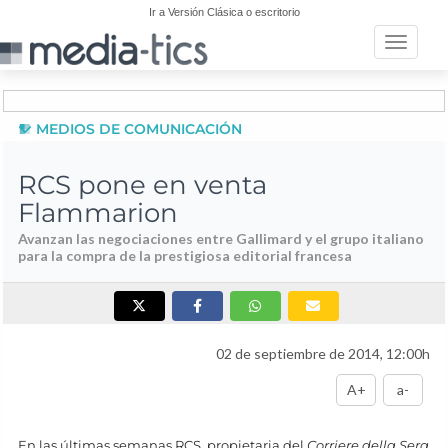
Ir a Versión Clásica o escritorio
Toggle n
MEDIOS DE COMUNICACIÓN
RCS pone en venta
Flammarion
Avanzan las negociaciones entre Gallimard y el grupo italiano
para la compra de la prestigiosa editorial francesa
02 de septiembre de 2014, 12:00h
A+
a-
En las últimas semanas RCS, propietaria del
Corriere della Sera