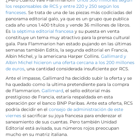
¿Pero cuanto vale Flammarion?
Unos 300 millones según
los responsables de RCS y entre 220 y 250 según los
franceses
. Se trata de una de las piezas más codiciadas del
panorama editorial galo, ya que es un grupo que publica
cada año unos 1.400 títulos y vende 36 millones de libros.
Es
la séptima editorial francesa
y su puesta en venta
constituye un tema muy atractivo para la prensa cultural
gala. Para Flammarion han estado pujando en las últimas
semanas también Editis, la segunda editorial en Francia,
Albin Michel, y la americana Harper Collins.
Gallimard y
Albin Michel hicieron una oferta cercana a los 200 millones
de euros
, una cantidad considerada insuficiente por RCS.
Ante el impasse, Gallimard ha decidido subir la oferta y se
ha quedado como la ultima pretendiente para la compra
de Flammarion.
Gallimard
, el sello editorial más
prestigioso de Francia, estaría respaldada en esta
operación por el banco BNP Paribas. Ante esta oferta, RCS
podría decidir en el
consejo de administración de este
viernes
si sacrificar su joya francesa para enderezar el
saneamiento de sus cuentas. Pero también Unidad
Editorial está avisada, sus números rojos preocupan
mucho en su matriz italiana.