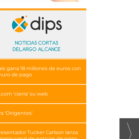
aís gana 18 millones de euros con
muro de pago
.com 'cierra' su web
ra 'Dirigentes'
resentador Tucker Carlson lanza
ropio canal de noticias de pago