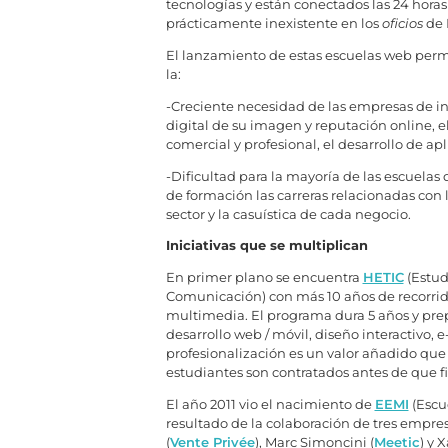
tecnologías y están conectados las 24 horas
prácticamente inexistente en los
oficios
de 
El lanzamiento de estas escuelas web perm
la:
-Creciente necesidad de las empresas de in
digital de su imagen y reputación online, e
comercial y profesional, el desarrollo de ap
-Dificultad para la mayoría de las escuelas
de formación las carreras relacionadas con 
sector y la casuística de cada negocio.
Iniciativas que se multiplican
En primer plano se encuentra
HETIC
(Estud
Comunicación) con más 10 años de recorrid
multimedia. El programa dura 5 años y prep
desarrollo web / móvil, diseño interactivo, e
profesionalización es un valor añadido que
estudiantes son contratados antes de que fin
El año 2011 vio el nacimiento de
EEMI
(Escu
resultado de la colaboración de tres empre
(
Vente Privée
), Marc Simoncini (
Meetic
) y X