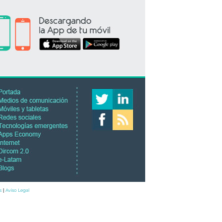
s
Aviso Legal
|