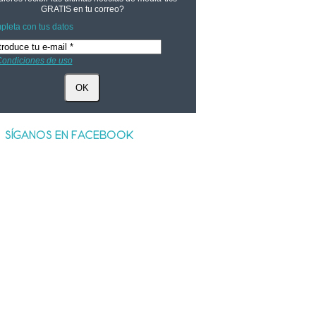
GRATIS
en tu correo?
leta con tus datos
ondiciones de uso