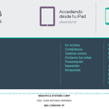
eroteca
Índice temático
Sitemap News
Búsquedas
[ RSS - XML ]
Política de privacidad y cookie
|
|
|
|
|
MEDIATICS SYSTEMS CORP
CEO: JUAN ANTONIO HERVADA
1801 CORDOVA ST