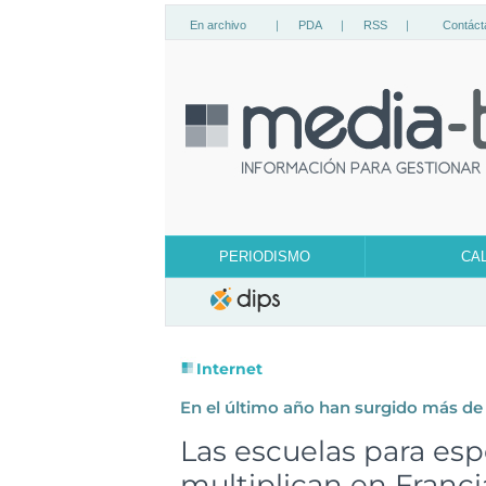
En archivo
|
PDA
|
RSS
|
Contáct
PERIODISMO
CA
Internet
En el último año han surgido más de
Las escuelas para esp
multiplican en Franci