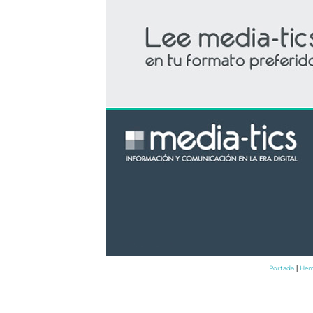
Portada
Hem
|