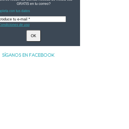
GRATIS
en tu correo?
leta con tus datos
ondiciones de uso