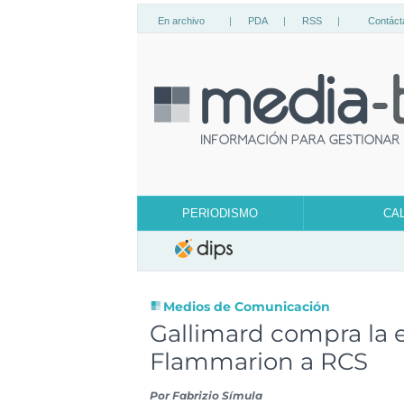
En archivo
|
PDA
|
RSS
|
Contáct
PERIODISMO
CA
Medios de Comunicación
Gallimard compra la e
Flammarion a RCS
Por
Fabrizio Símula