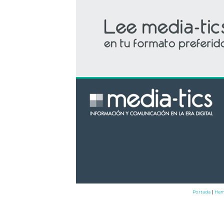
Portada
Hem
|