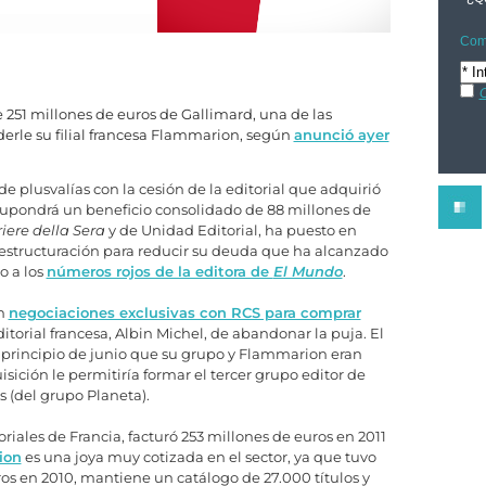
Comp
C
251 millones de euros de Gallimard, una de las
nderle su filial francesa Flammarion, según
anunció ayer
 plusvalías con la cesión de la editorial que adquirió
 supondrá un beneficio consolidado de 88 millones de
riere della Sera
y de Unidad Editorial, ha puesto en
estructuración para reducir su deuda que ha alcanzado
o a los
números rojos de la editora de
El Mundo
.
en
negociaciones exclusivas con RCS para comprar
editorial francesa, Albin Michel, de abandonar la puja. El
 principio de junio que su grupo y Flammarion eran
sición le permitiría formar el tercer grupo editor de
s (del grupo Planeta).
oriales de Francia, facturó 253 millones de euros en 2011
ion
es una joya muy cotizada en el sector, ya que tuvo
os en 2010, mantiene un catálogo de 27.000 títulos y