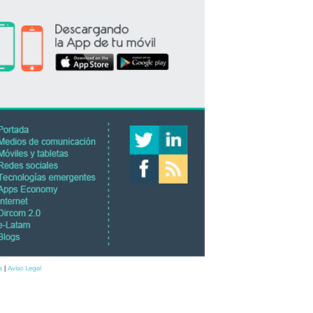
s
Aviso Legal
|