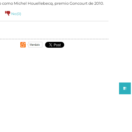
to como Michel Houellebecq, premio Goncourt de 2010.
No(
0
)