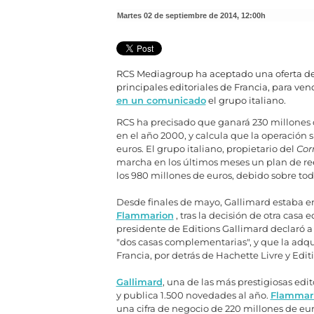
martes 02 de septiembre de 2014
,
12:00h
RCS Mediagroup ha aceptado una oferta de 
principales editoriales de Francia, para ve
en un comunicado
el grupo italiano.
RCS ha precisado que ganará 230 millones de
en el año 2000, y calcula que la operación
euros. El grupo italiano, propietario del
Cor
marcha en los últimos meses un plan de re
los 980 millones de euros, debido sobre tod
Desde finales de mayo, Gallimard estaba 
Flammarion
, tras la decisión de otra casa 
presidente de Editions Gallimard declaró a
"dos casas complementarias", y que la adqui
Francia, por detrás de Hachette Livre y Editi
Gallimard
, una de las más prestigiosas edit
y publica 1.500 novedades al año.
Flammar
una cifra de negocio de 220 millones de eur