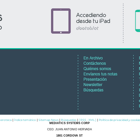
eroteca
Índice temático
Sitemap News
Búsquedas
[ RSS - XML ]
Política de privacidad y cookie
|
|
|
|
|
MEDIATICS SYSTEMS CORP
CEO: JUAN ANTONIO HERVADA
1801 CORDOVA ST