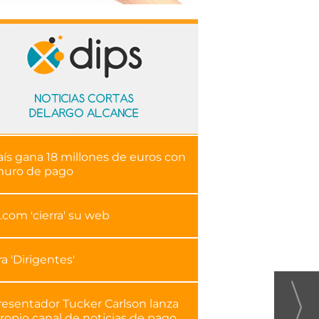
aís gana 18 millones de euros con
muro de pago
.com 'cierra' su web
ra 'Dirigentes'
resentador Tucker Carlson lanza
ropio canal de noticias de pago