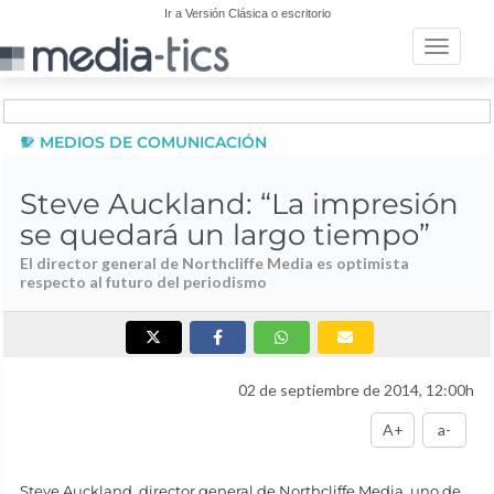
Ir a Versión Clásica o escritorio
Toggle n
MEDIOS DE COMUNICACIÓN
Steve Auckland: “La impresión
se quedará un largo tiempo”
El director general de Northcliffe Media es optimista
respecto al futuro del periodismo
02 de septiembre de 2014, 12:00h
A+
a-
Steve Auckland, director general de Northcliffe Media, uno de