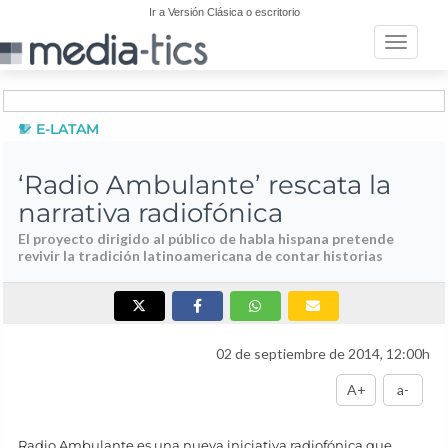
Ir a Versión Clásica o escritorio
Toggle n
E-LATAM
‘Radio Ambulante’ rescata la
narrativa radiofónica
El proyecto dirigido al público de habla hispana pretende
revivir la tradición latinoamericana de contar historias
02 de septiembre de 2014, 12:00h
A+
a-
Radio Ambulante es una nueva iniciativa radiofónica que