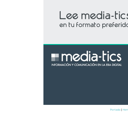
Portada
Hem
|