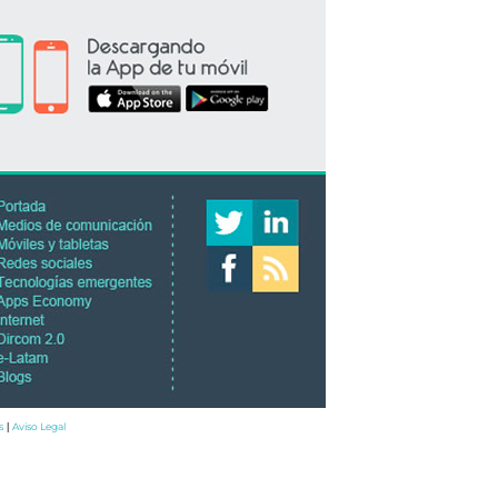
s
Aviso Legal
|