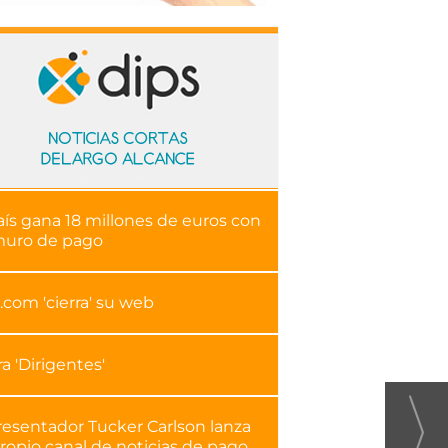
aís gana 18 millones de euros con
muro de pago
.com 'cierra' su web
ra 'Dirigentes'
resentador Tucker Carlson lanza
ropio canal de noticias de pago