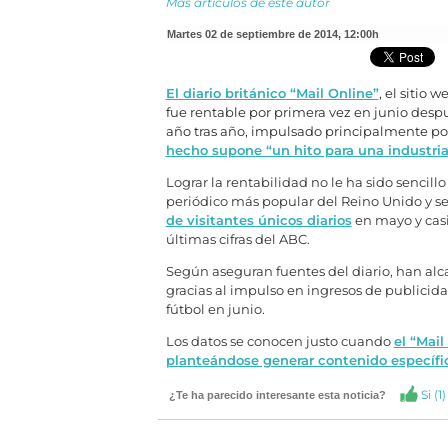
Más artículos de este autor
martes 02 de septiembre de 2014
,
12:00h
El diario británico “Mail Online”
, el sitio 
fue rentable por primera vez en junio des
año tras año, impulsado principalmente por
hecho supone “un hito para una industria 
Lograr la rentabilidad no le ha sido sencill
periódico más popular del Reino Unido y se
de visitantes únicos diarios
en mayo y casi
últimas cifras del ABC.
Según aseguran fuentes del diario, han alc
gracias al impulso en ingresos de publicida
fútbol en junio.
Los datos se conocen justo cuando
el “Mai
planteándose generar contenido específico
Si (
1
)
¿Te ha parecido interesante esta noticia?