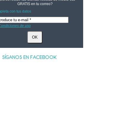
GRATIS
en tu correo?
leta con tus datos
ondiciones de uso