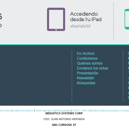
eroteca
Índice temático
Sitemap News
Búsquedas
[ RSS - XML ]
Política de privacidad y cookie
|
|
|
|
|
MEDIATICS SYSTEMS CORP
CEO: JUAN ANTONIO HERVADA
1801 CORDOVA ST