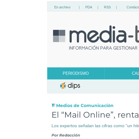
En archivo
|
PDA
|
RSS
|
Contáct
PERIODISMO
CA
Medios de Comunicación
El “Mail Online”, rent
Los expertos señalan las cifras como “un hito”
Por
Redacción