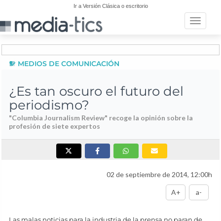
Ir a Versión Clásica o escritorio
Toggle n
MEDIOS DE COMUNICACIÓN
¿Es tan oscuro el futuro del
periodismo?
"Columbia Journalism Review" recoge la opinión sobre la
profesión de siete expertos
02 de septiembre de 2014, 12:00h
A+
a-
Las malas noticias para la industria de la prensa no paran de