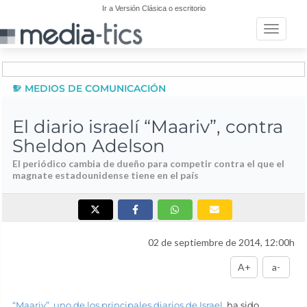
Ir a Versión Clásica o escritorio
Toggle n
MEDIOS DE COMUNICACIÓN
El diario israelí “Maariv”, contra
Sheldon Adelson
El periódico cambia de dueño para competir contra el que el
magnate estadounidense tiene en el país
02 de septiembre de 2014, 12:00h
A+
a-
“Maariv”, uno de los principales diarios de Israel
, ha sido