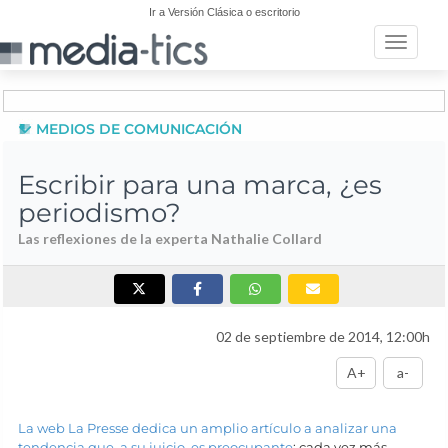
Ir a Versión Clásica o escritorio
Toggle n
MEDIOS DE COMUNICACIÓN
Escribir para una marca, ¿es
periodismo?
Las reflexiones de la experta Nathalie Collard
02 de septiembre de 2014, 12:00h
A+
a-
La web La Presse dedica un amplio artículo a analizar una
tendencia que, a su juicio, es preocupante
: cada vez más