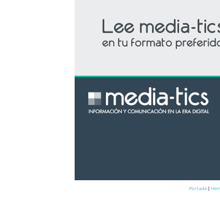
Portada
Hem
|