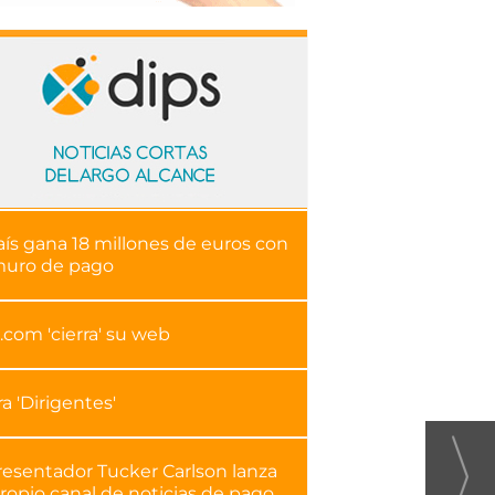
aís gana 18 millones de euros con
muro de pago
.com 'cierra' su web
ra 'Dirigentes'
resentador Tucker Carlson lanza
ropio canal de noticias de pago