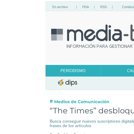
En archivo
|
PDA
|
RSS
|
Contáct
PERIODISMO
CA
Medios de Comunicación
“The Times” desbloq
Busca conseguir nuevos suscriptores digital
frases de los artículos