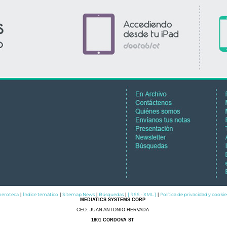
eroteca
Índice temático
Sitemap News
Búsquedas
[ RSS - XML ]
Política de privacidad y cookie
|
|
|
|
|
MEDIATICS SYSTEMS CORP
CEO: JUAN ANTONIO HERVADA
1801 CORDOVA ST