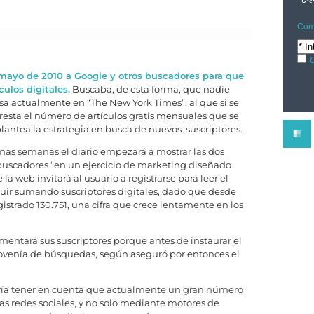
Comp
C
mayo de 2010 a Google y otros buscadores para que
culos digitales.
Buscaba, de esta forma, que nadie
a actualmente en “The New York Times”, al que si se
esta el número de artículos gratis mensuales que se
lantea la estrategia en busca de nuevos suscriptores.
imas semanas el diario empezará a mostrar las dos
s buscadores “en un ejercicio de marketing diseñado
la web invitará al usuario a registrarse para leer el
guir sumando suscriptores digitales, dado que desde
strado 130.751, una cifra que crece lentamente en los
mentará sus suscriptores porque antes de instaurar el
provenía de búsquedas, según aseguró por entonces el
ría tener en cuenta que actualmente un gran número
 las redes sociales, y no solo mediante motores de