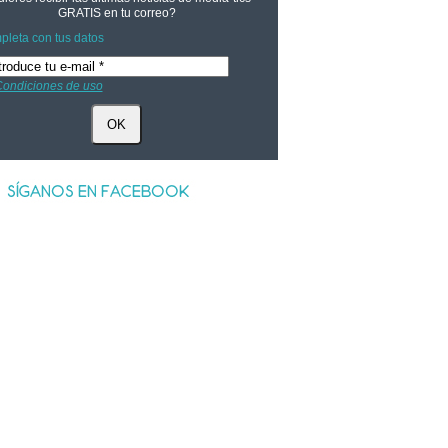
GRATIS
en tu correo?
leta con tus datos
ondiciones de uso