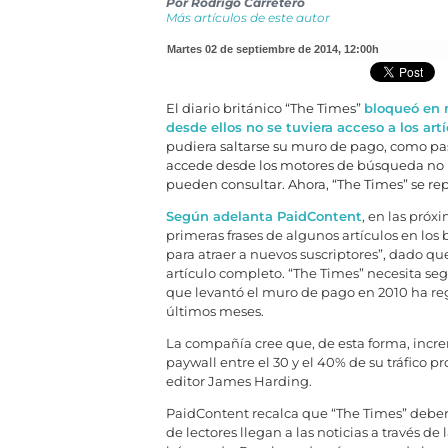
Por
Rodrigo Carretero
Más artículos de este autor
martes 02 de septiembre de 2014
,
12:00h
El diario británico “The Times”
bloqueó en 
desde ellos no se tuviera acceso a los artí
pudiera saltarse su muro de pago, como pas
accede desde los motores de búsqueda no r
pueden consultar. Ahora, “The Times” se rep
Según adelanta PaidContent
, en las próx
primeras frases de algunos artículos en lo
para atraer a nuevos suscriptores”, dado que 
artículo completo. “The Times” necesita se
que levantó el muro de pago en 2010 ha regi
últimos meses.
La compañía cree que, de esta forma, incre
paywall entre el 30 y el 40% de su tráfico 
editor James Harding.
PaidContent recalca que “The Times” debe
de lectores llegan a las noticias a través de