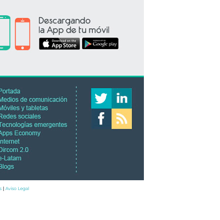
s
Aviso Legal
|