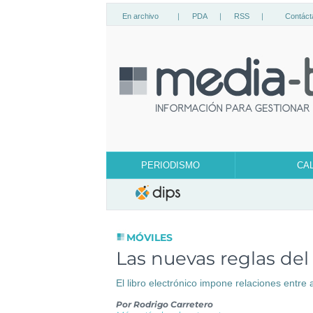
En archivo
|
PDA
|
RSS
|
Contáct
PERIODISMO
CA
MÓVILES
Las nuevas reglas de
El libro electrónico impone relaciones entre a
Por
Rodrigo Carretero