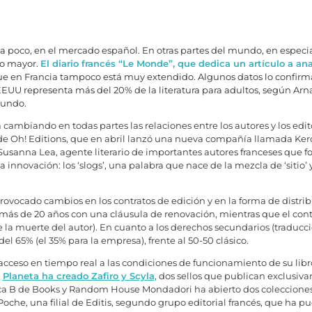
 a poco, en el mercado español. En otras partes del mundo, en especia
o mayor.
El diario francés “Le Monde”, que dedica un artículo a an
ue en Francia tampoco está muy extendido. Algunos datos lo confirman
UU representa más del 20% de la literatura para adultos, según Arn
mundo.
 cambiando en todas partes las relaciones entre los autores y los edi
e de Oh! Editions, que en abril lanzó una nueva compañía llamada Kero
 Susanna Lea, agente literario de importantes autores franceses que fo
nnovación: los ‘slogs’, una palabra que nace de la mezcla de ‘sitio’ y 
vocado cambios en los contratos de edición y en la forma de distribu
más de 20 años con una cláusula de renovación, mientras que el contr
la muerte del autor). En cuanto a los derechos secundarios (traducció
el 65% (el 35% para la empresa), frente al 50-50 clásico.
acceso en tiempo real a las condiciones de funcionamiento de su libr
,
Planeta ha creado Zafiro y Scyla
, dos sellos que publican exclusiva
a B de Books y Random House Mondadori ha abierto dos colecciones 
Poche, una filial de Editis, segundo grupo editorial francés, que ha p