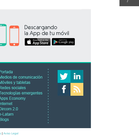
s
Aviso Legal
|