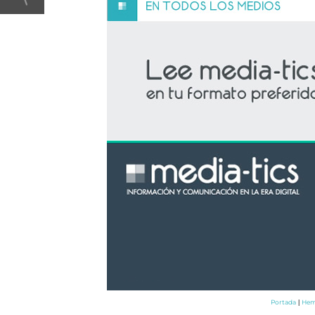
Portada
Hem
|