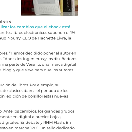
l en el
alizar los cambios que el ebook está
: los libros electrónicos suponen el 1%
aud Nourry, CEO de Hachette Livre, la
tores. “Hemos decidido poner al autor en
. “Ahora los ingenieros y los diseñadores
rma parte de Versilio, una marca digital
‘blog’ y que sirve para que los autores
ción de libros. Por ejemplo, su
ato clásico abarca el periodo de los
n, edición de bolsillo) estas nuevas
o. Ante los cambios, los grandes grupos
mente en digital a precios bajos;
digitales, Endebate y RHM Flash. En
uesto en marcha 12/21, un sello dedicado