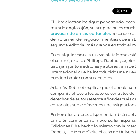
Más artículos de este autor
El libro electrónico sigue penetrando, poco
mundo anglosajón, su aceptación es much
provocando en las editoriales
, reconoce q
del volumen de negocio, mientras que en EE
segunda editorial más grande en todo el 
En cualquier caso, la nueva plataforma está
el centro”, explica Philippe Robinet, exjef
trabajan junto a editores y autores”, añade
internacional que ha introducido una nueva i
pueden hablar con sus lectores.
Además, Robinet explica que el ebook ha pro
compañía ofrece a los autores contratos de 
derechos de autor (setenta años después de 
editoriales suele ofrecerles una asignación d
En Kero, los autores disponen también del 
también comienzan a moverse. En España
Ediciones B ha hecho lo mismo con la marc
Francia, “Le Monde” cita el caso de Univers 