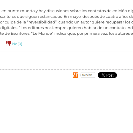
en punto muerto y hay discusiones sobre los contratos de edición dig
scritores que siguen estancados. En mayo, después de cuatro años de
r culpa de la “reversibilidad”: cuando un autor quiere recuperar los d
 digitales. “Los editores no siempre quieren hablar de un contrato in
te de Escritores. “Le Monde” indica que, por primera vez, los autore
)
No(
0
)