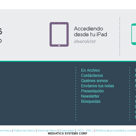
eroteca
Índice temático
Sitemap News
Búsquedas
[ RSS - XML ]
Política de privacidad y cookie
|
|
|
|
|
MEDIATICS SYSTEMS CORP