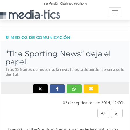
Ir a Versión Clásica o escritorio
Toggle n
MEDIOS DE COMUNICACIÓN
“The Sporting News” deja el
papel
Tras 126 años de historia, la revista estadounidense será sólo
digital
02 de septiembre de 2014, 12:00h
A+
a-
El periódico “The Sporting News”, una verdadera institución