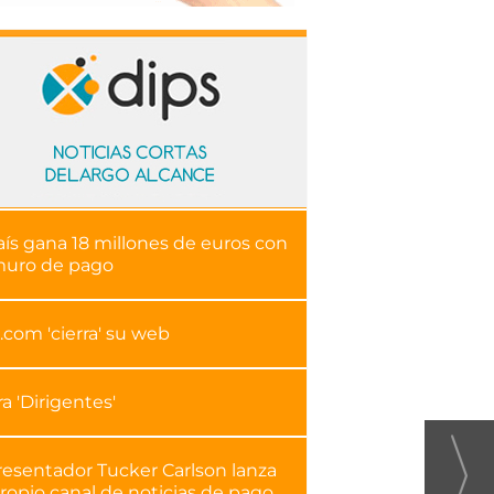
aís gana 18 millones de euros con
muro de pago
.com 'cierra' su web
ra 'Dirigentes'
resentador Tucker Carlson lanza
ropio canal de noticias de pago