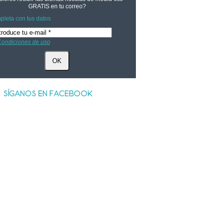
GRATIS
en tu correo?
leta con tus datos
ondiciones de uso