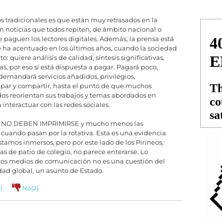
 tradicionales es que están muy retrasados en la
on noticias que todos repiten, de ámbito nacional o
ue paguen los lectores digitales. Además, la prensa está
 ha acentuado en los últimos años, cuando la sociedad
: quiere análisis de calidad, síntesis significativas,
s, por eso sí está dispuesta a pagar. Pagará poco,
 demandará servicios añadidos, privilegios,
cipar y compartir, hasta el punto de que muchos
os reorientan sus trabajos y temas abordados en
interactuar con las redes sociales.
ndo NO DEBEN IMPRIMIRSE y mucho menos las
 cuando pasan por la rotativa. Esta es una evidencia
stamos inmersos, pero por este lado de los Pirineos,
as de patio de colegio, no parece enterarse. Lo
ros medios de comunicación no es una cuestión del
dad global, un asunto de Estado.
3
)
No(
2
)