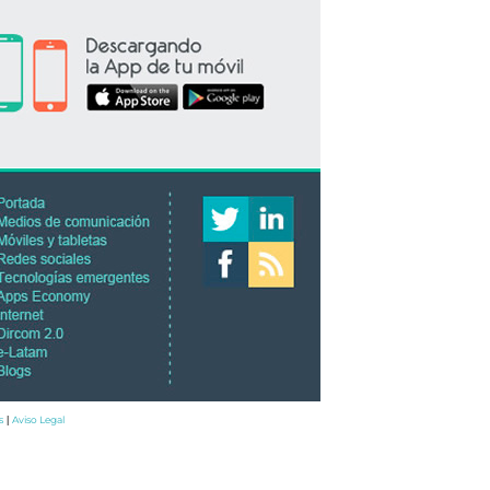
s
Aviso Legal
|