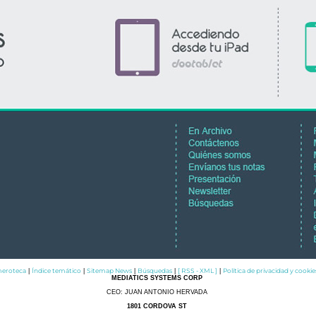
eroteca
Índice temático
Sitemap News
Búsquedas
[ RSS - XML ]
Política de privacidad y cookie
|
|
|
|
|
MEDIATICS SYSTEMS CORP
CEO: JUAN ANTONIO HERVADA
1801 CORDOVA ST