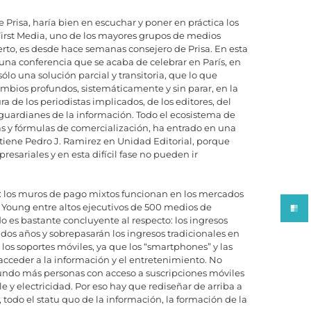
 Prisa, haría bien en escuchar y poner en práctica los
First Media, uno de los mayores grupos de medios
erto, es desde hace semanas consejero de Prisa. En esta
a conferencia que se acaba de celebrar en París, en
lo una solución parcial y transitoria, que lo que
ios profundos, sistemáticamente y sin parar, en la
a de los periodistas implicados, de los editores, del
uardianes de la información. Todo el ecosistema de
s y fórmulas de comercialización, ha entrado en una
 tiene Pedro J. Ramirez en Unidad Editorial, porque
presariales y en esta difícil fase no pueden ir
l: los muros de pago mixtos funcionan en los mercados
 Young entre altos ejecutivos de 500 medios de
es bastante concluyente al respecto: los ingresos
dos años y sobrepasarán los ingresos tradicionales en
los soportes móviles, ya que los “smartphones” y las
acceder a la información y el entretenimiento. No
mundo más personas con acceso a suscripciones móviles
 y electricidad. Por eso hay que rediseñar de arriba a
 todo el statu quo de la información, la formación de la