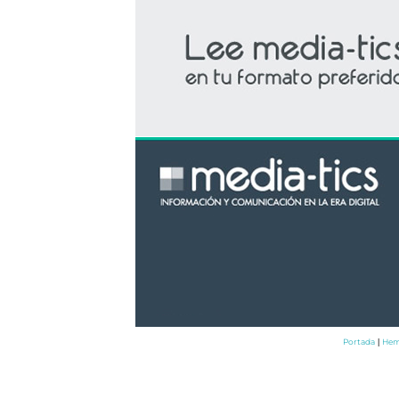
Portada
Hem
|