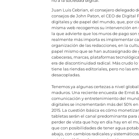
no a la sociedad digital.
Juan Luis Cebrian, el consejero delegado de
consejos de John Paton, el CEO de Digital 
digitales y de papel del mundo, que, por ci
misma web recogemos su intervención en un
la que advierte que los muros de pago son só
realmente más importa es implementar camb
organización de las redacciones, en la cultur
papel mismo que se han autoasignado de g
cabeceras, marcas, plataformas tecnológica
era de discontinuidad radical. Más crudo lo
tiene las riendas editoriales, pero no las em
desacopladas.
Tenemos ya algunas certezas a nivel globa
maduros. Una reciente encuesta de Ernst &
comunicación y entretenimiento del mundo 
digitales se incrementarán más del 50% en 
2015. La cuestión básica es cómo monetizar 
tabletas serán el canal predominante para 
perder de vista que hoy en día hay en el 
que con posibilidades de tener agua potable
abajo, con cambios radicales y sistemáticos,