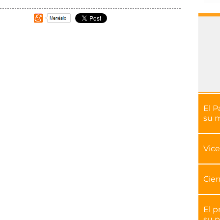
El P
su 
Vice
Cier
El p
su p