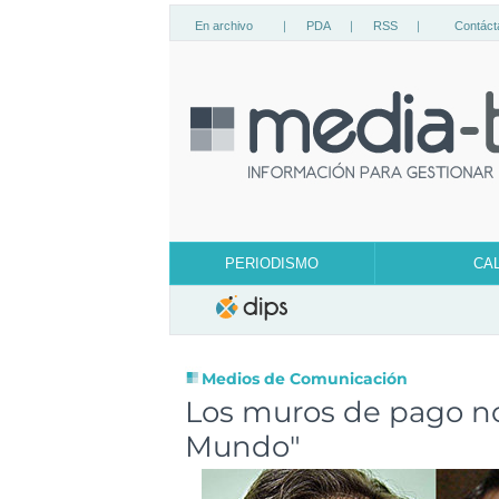
En archivo
|
PDA
|
RSS
|
Contáct
PERIODISMO
CA
Medios de Comunicación
Los muros de pago no s
Mundo"