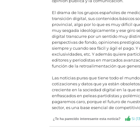
opinión pública y la comunicación.
El drama de los grupos españoles de medios
transición digital, sus contenidos básicos s
provincial, algo por lo que es muy difícil q
muy sesgada ideológicamente y ese giro se
digital transcurre por un sentido muy distinto
perspectivas de fondo, opiniones prestigiosa
siempre y cuando sea fácil y ágil el pago. Y
exclusividades, etc. Y además quiere parti
editores y periodistas en marcados avanzad
función de la retroalimentación que genera 
Las noticias puras que tiene todo el mu
cotizaciones y datos que ya están obsoletos
creciente en la sociedad digital en la que e
enfrascados en peleas partidistas y polémic
pagaremos caro, porque el futuro de nuest
sector, es una base esencial de competitivi
Si (
1
¿Te ha parecido interesante esta noticia?