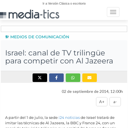
Ir a Versión Clásica o escritorio
Toggle n
MEDIOS DE COMUNICACIÓN
Israel: canal de TV trilingüe
para competir con Al Jazeera
02 de septiembre de 2014, 12:00h
A+
a-
A partir del 1 de julio, la sede
i24 noticias
de Israel tratará de
imitar las técnicas de Al Jazeera, la BBC y France 24, con un