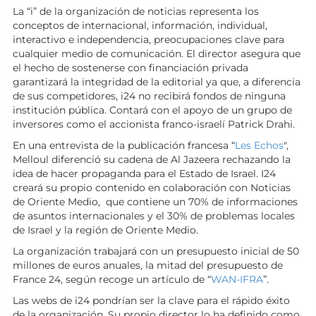
La “i” de la organización de noticias representa los
conceptos de internacional, información, individual,
interactivo e independencia, preocupaciones clave para
cualquier medio de comunicación. El director asegura que
el hecho de sostenerse con financiación privada
garantizará la integridad de la editorial ya que, a diferencia
de sus competidores, i24 no recibirá fondos de ninguna
institución pública. Contará con el apoyo de un grupo de
inversores como el accionista franco-israelí Patrick Drahi.
En una entrevista de la publicación francesa “
Les Echos
",
Melloul diferenció su cadena de Al Jazeera rechazando la
idea de hacer propaganda para el Estado de Israel. I24
creará su propio contenido en colaboración con Noticias
de Oriente Medio, que contiene un 70% de informaciones
de asuntos internacionales y el 30% de problemas locales
de Israel y la región de Oriente Medio.
La organización trabajará con un presupuesto inicial de 50
millones de euros anuales, la mitad del presupuesto de
France 24, según recoge un artículo de “
WAN-IFRA
”.
Las webs de i24 pondrían ser la clave para el rápido éxito
de la organización. Su propio director lo ha definido como