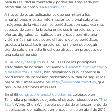
para la realidad aumentada y podría ser empleada por
otros diarios como “
La Repubblica
”.
A través de estas aplicaciones que permiten a los
smartphones mostrar información adicional sobre las
imágenes de la vida real, los periódicos son cada vez más
capaces de cerrar la brecha entre sus impresiones y las
ofertas digitales. La realidad aumentada permite una
visión más matizada sobre el futuro de los periódicos,
gracias a la cual las impresiones no tienen que seguir
siendo solo un medio lineal que ofrezca un producto de
una sola dimensión.
“U
SA Today
”
aseguró
que los CEOs de las principales
editoriales de noticias, incluyendo “
Gannett
”, “
McClatchy
” y
“
The New York Times
”, han respaldado públicamente la
producción de impresión rechazando la idea de seguir los
pasos de “Times-Picayune”
http://www.nola.com/t-p/
, que
redujo las ediciones impresas.
En el 65
congreso mundial de editores
celebrado en
Tailandia a principios de junio, el director ejecutivo de “
The
Star
”, Wong Chun Wai, reveló que desde el lanzamiento de
la aplicación de realidad aumentada
Isnap
en abril de 2012,