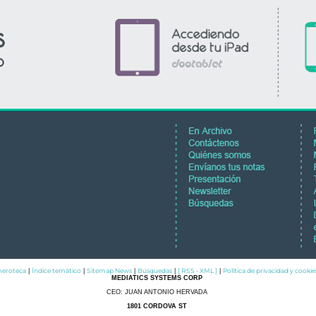
eroteca
Índice temático
Sitemap News
Búsquedas
[ RSS - XML ]
Política de privacidad y cookie
|
|
|
|
|
MEDIATICS SYSTEMS CORP
CEO: JUAN ANTONIO HERVADA
1801 CORDOVA ST