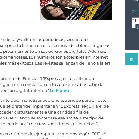
Comp
C
ión de paywalls en los periódicos, semanarios
han puesto la mira en esta fórmula de obtener ingresos
o próximamente en sus ediciones digitales. Además,
ios franceses, sus números son accesibles en Internet
les más exitosos. Las revistas se lanzan de lleno a la era
ante de Francia, “L’Express”, está realizando
egar a una conclusión en los próximos días sobre la
ersión digital, informa “
Le Figaro
”.
ante para monetizar audiencia, aunque para el lector
ue se pretende implantar en “L’Express” seguiría el de
cceder gratuitamente a una cantidad fija de
bonarse cuando se sobrepase ese límite. Este tipo de
l elegido por “The New York Times” o “Les Echos”.
cero en número de ejemplares vendidos según OJD, el