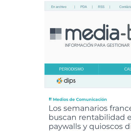
En archivo
|
PDA
|
RSS
|
Contáct
PERIODISMO
CA
Medios de Comunicación
Los semanarios franc
buscan rentabilidad e
paywalls y quioscos di