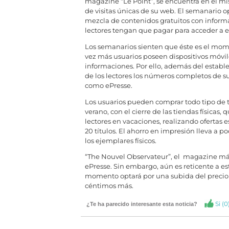
magazine “Le Point”, se encuentra en el mi
de visitas únicas de su web. El semanario 
mezcla de contenidos gratuitos con informa
lectores tengan que pagar para acceder a el
Los semanarios sienten que éste es el mom
vez más usuarios poseen dispositivos móvil
informaciones. Por ello, además del establ
de los lectores los números completos de su
como ePresse.
Los usuarios pueden comprar todo tipo de tí
verano, con el cierre de las tiendas físicas
lectores en vacaciones, realizando ofertas e
20 títulos. El ahorro en impresión lleva a 
los ejemplares físicos.
“The Nouvel Observateur”, el magazine más
ePresse. Sin embargo, aún es reticente a es
momento optará por una subida del precio d
céntimos más.
Si (
0
¿Te ha parecido interesante esta noticia?