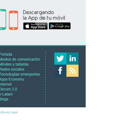
s
Aviso Legal
|