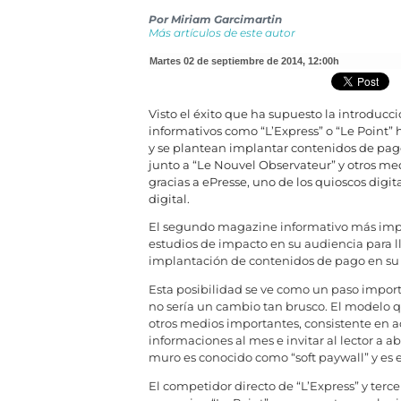
Por
Miriam Garcimartin
Más artículos de este autor
martes 02 de septiembre de 2014
,
12:00h
Visto el éxito que ha supuesto la introducc
informativos como “L’Express” o “Le Point” 
y se plantean implantar contenidos de pag
junto a “Le Nouvel Observateur” y otros med
gracias a ePresse, uno de los quioscos digita
digital.
El segundo magazine informativo más import
estudios de impacto en su audiencia para ll
implantación de contenidos de pago en su v
Esta posibilidad se ve como un paso import
no sería un cambio tan brusco. El modelo q
otros medios importantes, consistente en a
informaciones al mes e invitar al lector a a
muro es conocido como “soft paywall” y es e
El competidor directo de “L’Express” y ter