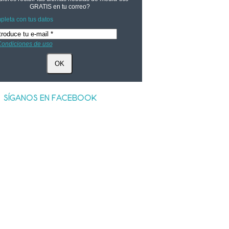
GRATIS
en tu correo?
leta con tus datos
ondiciones de uso