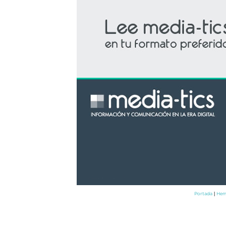
Portada
Hem
|