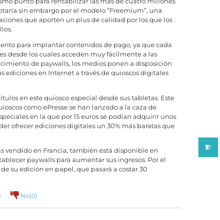
smo punto para rentabilizar las más de cuatro millones
optaría sin embargo por el modelo “Freemium”, una
ciones que aporten un plus de calidad por los que los
los.
ento para implantar contenidos de pago, ya que cada
es desde los cuales acceden muy fácilmente a las
ecimiento de paywalls, los medios ponen a disposición
s ediciones en Internet a través de quioscos digitales
tulos en este quiosco especial desde sus tabletas. Este
, quioscos como ePresse se han lanzado a la caza de
speciales en la que por 15 euros se podían adquirir unos
poder ofrecer ediciones digitales un 30% más baratas que
 vendido en Francia, también está disponible en
tablecer paywalls para aumentar sus ingresos. Por el
e su edición en papel, que pasará a costar 30
)
No(
0
)