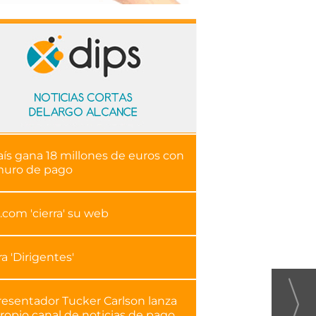
aís gana 18 millones de euros con
muro de pago
.com 'cierra' su web
ra 'Dirigentes'
resentador Tucker Carlson lanza
ropio canal de noticias de pago