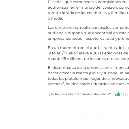
El canal, que comenzará sus emisiones en 
audiovisual en el mundo del corazón, como y
torno a la vida de las celebrities y familias
o moda.
Las emisiones se realizarán exclusivamente
audiencia hispana que encontrará en este c
empresa: seriedad, respeto, calidad y profe
En un momento en el que las ventas de la p
“¡Hola!” / “Hello!” eleva a 26 las ediciones d
más de 15 millones de lectores semanales 
El desembarco de la empresa en el mercado
hacer crecer la marca ¡Hola! y supone un pa
todas las plataformas, llegando a nuevas au
lectores”, ha declarado Eduardo Sánchez Pére
Si (
1
)
¿Te ha parecido interesante esta noticia?