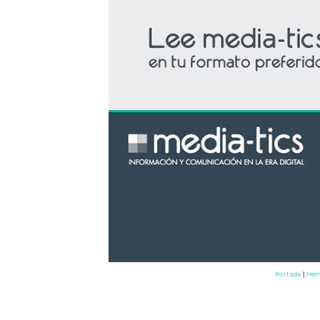
Portada
Hem
|