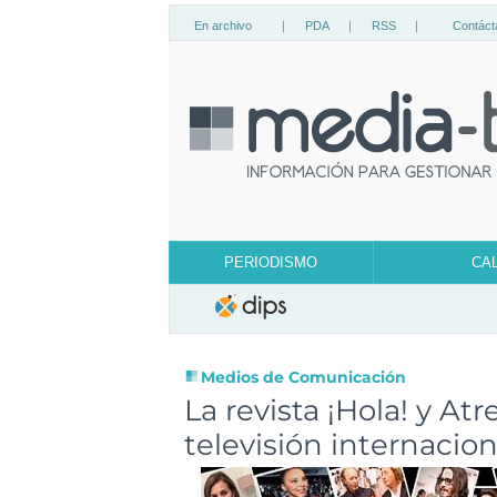
En archivo
|
PDA
|
RSS
|
Contáct
PERIODISMO
CA
Medios de Comunicación
La revista ¡Hola! y A
televisión internacion