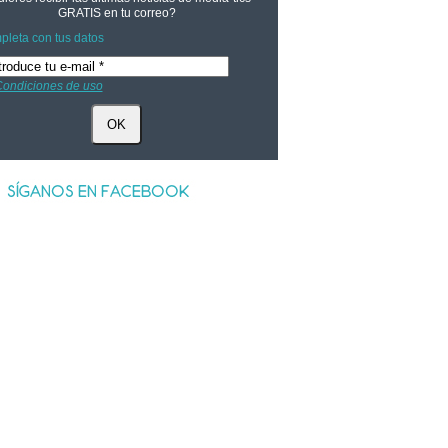
GRATIS
en tu correo?
leta con tus datos
ondiciones de uso