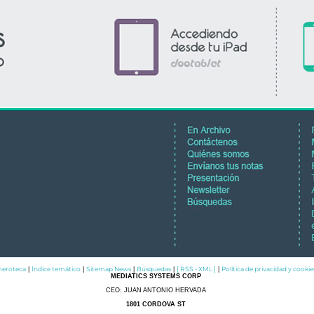
eroteca
Índice temático
Sitemap News
Búsquedas
[ RSS - XML ]
Política de privacidad y cookie
|
|
|
|
|
MEDIATICS SYSTEMS CORP
CEO: JUAN ANTONIO HERVADA
1801 CORDOVA ST