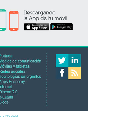
s
Aviso Legal
|