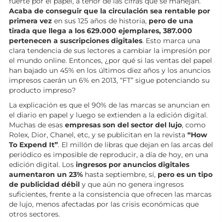
fuerte por el papel, a tenor de las cifras que se manejan.
Acaba de conseguir que la circulación sea rentable por
primera vez
en sus 125 años de historia,
pero de una
tirada que llega a los 629.000 ejemplares, 387.000
pertenecen a suscripciones digitales
. Esto marca una
clara tendencia de sus lectores a cambiar la impresión por
el mundo online. Entonces, ¿por qué si las ventas del papel
han bajado un 45% en los últimos diez años y los anuncios
impresos caerán un 6% en 2013, “FT” sigue potenciando su
producto impreso?
La explicación es que el 90% de las marcas se anuncian en
el diario en papel y luego se extienden a la edición digital.
Muchas de esas
empresas son del sector del lujo
, como
Rolex, Dior, Chanel, etc, y se publicitan en la revista
“How
To Expend It”
. El millón de libras que dejan en las arcas del
periódico es imposible de reproducir, a día de hoy, en una
edición digital. Los
ingresos por anuncios digitales
aumentaron un 23%
hasta septiembre, sí,
pero es un tipo
de publicidad débil
y que aún no genera ingresos
suficientes, frente a la consistencia que ofrecen las marcas
de lujo, menos afectadas por las crisis económicas que
otros sectores.