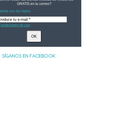
GRATIS
en tu correo?
leta con tus datos
ondiciones de uso