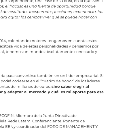
e sorprendente, una frase de su obra, en la que Schiff
os, el fracaso es una fuente de oportunidad porque
de resultados inesperados, lecciones, experiencia, las
para agitar las cenizas y ver qué se puede hacer con
14, calentando motores, tengamos en cuenta estos
 exitosa vida de estas personalidades y pensemos por
ctual, tenemos un mundo absolutamente conectado y
ria para convertirse también en un líder empresarial. Si
a podrá codearse en el “cuadro de honor” de los líderes
ientos de millones de euros,
sino saber elegir al
 y adaptar al mercado y cuál es mi aporte para esa
e ECOFIN. Miembro dela Junta Directivade
ela Rede Latam. Conferenciante. Ponente de
dela EENy coordinador del FORO DE MANAGEMENT Y