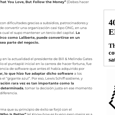
hat You Love, But Follow the Money”
(Debes hacer
on dificultades gracias a subsidios, patrocinadores y
 de convertir una organización casi tipo ONG, en una
 cual el supo mantener un tercio del capital.
La
irco como Laliberte, puede convertirse en un
sea parte del negocio.
 y en la actualidad el presidente de Bill & Melinda Gates
 el puntapié inicial en la carrera de hacer fortuna, fue
ncia de software que antes él había adquirido por
r, lo que hizo fue adaptar dicho software
a los
 “gigante azul”. Por eso, Lewis Schiff sostiene, y
vación rara vez es tan importante como la
n determinada
, tomar la decisión justa en ese momento
diferencia.
rma que su principio de éxito se forjó con el
Who Is Better”
(el Know-how es bueno pero mejor es a