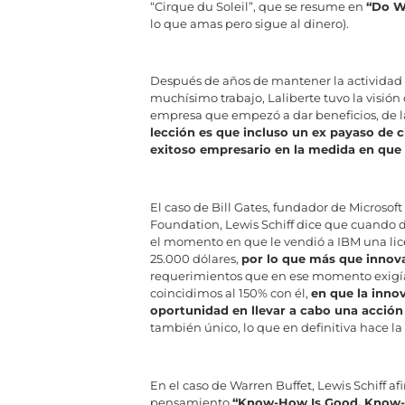
“Cirque du Soleil”, que se resume en
“Do W
lo que amas pero sigue al dinero).
Después de años de mantener la actividad c
muchísimo trabajo, Laliberte tuvo la visión
empresa que empezó a dar beneficios, de la
lección es que incluso un ex payaso de c
exitoso empresario en la medida en que 
El caso de Bill Gates, fundador de Microsoft
Foundation, Lewis Schiff dice que cuando dio
el momento en que le vendió a IBM una lice
25.000 dólares,
por lo que más que innova
requerimientos que en ese momento exigía el
coincidimos al 150% con él,
en que la inno
oportunidad en llevar a cabo una acció
también único, lo que en definitiva hace la 
En el caso de Warren Buffet, Lewis Schiff afi
pensamiento
“Know-How Is Good, Know-