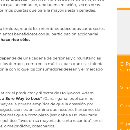
a a que un contacto, una buena relación, sea en otras
brirnos puertas que para la mayoría están cerradas.
 su timidez, reunió los miembros adecuados como socios
mientos beneficiosos con su participación accionarial.
hace rico sólo.
depende de una cadena de personas y circunstancias,
El P
r los tiempos, como en la música, para que esa sinfonía
intonía con lo que los consumidores desean y el mercado
su 
Vice
ático: el productor y director de Hollywood, Adam
s a Sure Way to Lose”
(Ganar-ganar es el camino
McKay es la prueba empírica de que la obsesión por
Cier
 negociación, es un camino que nosotros llamamos de
cios más que a corto plazo (eso debe a Ud. resultarle
político, “aves en su mayoría de corto recorrido”) en el
El p
s, o mejor dicho, cosecharlos.
su p