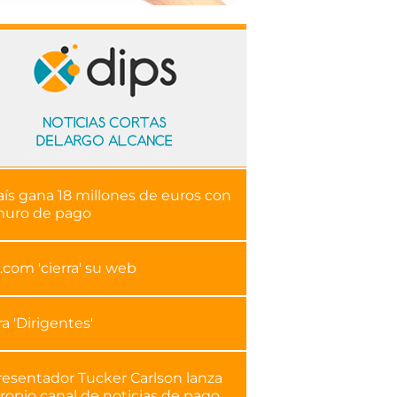
aís gana 18 millones de euros con
muro de pago
.com 'cierra' su web
ra 'Dirigentes'
resentador Tucker Carlson lanza
ropio canal de noticias de pago