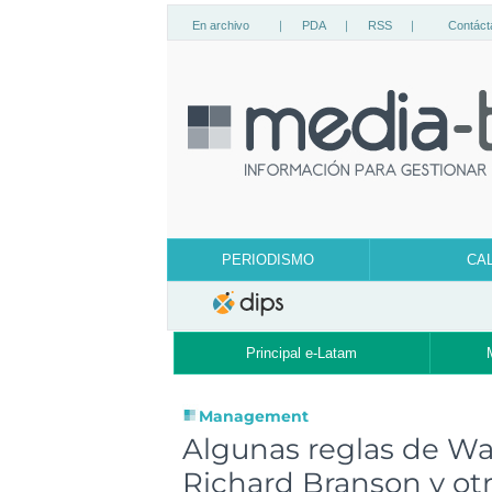
En archivo
|
PDA
|
RSS
|
Contáct
PERIODISMO
CA
Principal e-Latam
Management
Algunas reglas de War
Richard Branson y otr