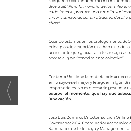
Nos parece contundente al mismo tiempo qu
dice que:
"Para la mayoría de los millonari
cada fracaso produce una amplia variedad 
circunstancias de ser un atractivo desafío 
ellas."
Cuando estamos en los prolegómenos de 20
principios de actuación que han nutrido la
un instante que gracias a la tecnología a
acceso al gran “conocimiento colectivo”.
Por tanto Ud. tiene la materia prima necesa
en lo suyo es el mejor y le siguen, algún dí
empresariales. No es necesario gestionar c
equipo, el momento, qué hay que adecuar
innovación
.
José Luis Zunni es Director Edición Onlin
Governance2014. Coordinador académico d
Seminarios de Liderazgo y Management 