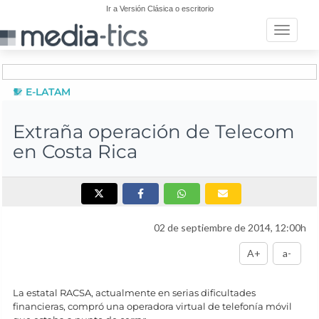
Ir a Versión Clásica o escritorio
Toggle n
E-LATAM
Extraña operación de Telecom
en Costa Rica
02 de septiembre de 2014, 12:00h
A+
a-
La estatal RACSA, actualmente en serias dificultades
financieras, compró una operadora virtual de telefonía móvil