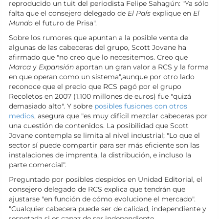
reproducido un tuit del periodista Felipe Sahagún: "Ya sólo
falta que el consejero delegado de
El País
explique en
El
Mundo
el futuro de Prisa".
Sobre los rumores que apuntan a la posible venta de
algunas de las cabeceras del grupo, Scott Jovane ha
afirmado que "no creo que lo necesitemos. Creo que
Marca
y
Expansión
aportan un gran valor a RCS y la forma
en que operan como un sistema",aunque por otro lado
reconoce que el precio que RCS pagó por el grupo
Recoletos en 2007 (1.100 millones de euros) fue "quizá
demasiado alto". Y sobre
posibles fusiones con otros
medios
, asegura que "es muy difícil mezclar cabeceras por
una cuestión de contenidos. La posibilidad que Scott
Jovane contempla se limita al nivel industrial; "Lo que el
sector sí puede compartir para ser más eficiente son las
instalaciones de imprenta, la distribución, e incluso la
parte comercial".
Preguntado por posibles despidos en Unidad Editorial, el
consejero delegado de RCS explica que tendrán que
ajustarse "en función de cómo evolucione el mercado".
"Cualquier cabecera puede ser de calidad, independiente y
respetada si es capaz de ser independiente