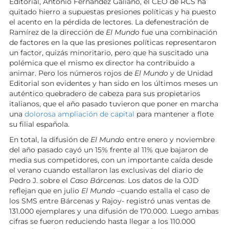
Editorial, Antonio Fernández Galiano, el CEO de RCS ha
quitado hierro a supuestas presiones políticas y ha puesto
el acento en la pérdida de lectores. La defenestración de
Ramírez de la dirección de
El Mundo
fue una combinación
de factores en la que las presiones políticas representaron
un factor, quizás minoritario, pero que ha suscitado una
polémica que el mismo ex director ha contribuido a
animar. Pero los números rojos de
El Mundo
y de Unidad
Editorial son evidentes y han sido en los últimos meses un
auténtico quebradero de cabeza para sus propietarios
italianos, que el año pasado tuvieron que poner en marcha
una
dolorosa ampliación de capital
para mantener a flote
su filial española.
En total, la difusión de
El Mundo
entre enero y noviembre
del año pasado cayó un 15% frente al 11% que bajaron de
media sus competidores, con un importante caída desde
el verano cuando estallaron las exclusivas del diario de
Pedro J. sobre el
Caso Bárcenas
. Los datos de la OJD
reflejan que en julio
El Mundo
–cuando estalla el caso de
los SMS entre Bárcenas y Rajoy- registró unas ventas de
131.000 ejemplares y una difusión de 170.000. Luego ambas
cifras se fueron reduciendo hasta llegar a los 110.000