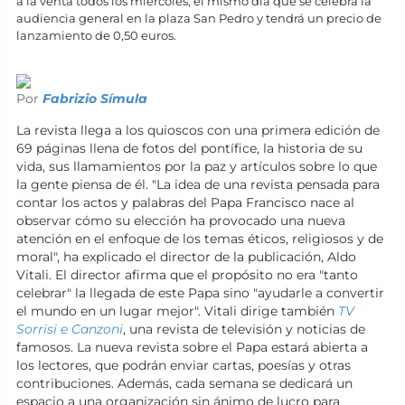
a la venta todos los miércoles, el mismo día que se celebra la
audiencia general en la plaza San Pedro y tendrá un precio de
lanzamiento de 0,50 euros.
Por
Fabrizio Símula
La revista llega a los quioscos con una primera edición de
69 páginas llena de fotos del pontífice, la historia de su
vida, sus llamamientos por la paz y artículos sobre lo que
la gente piensa de él. "La idea de una revista pensada para
contar los actos y palabras del Papa Francisco nace al
observar cómo su elección ha provocado una nueva
atención en el enfoque de los temas éticos, religiosos y de
moral", ha explicado el director de la publicación, Aldo
Vitali. El director afirma que el propósito no era "tanto
celebrar" la llegada de este Papa sino "ayudarle a convertir
el mundo en un lugar mejor". Vitali dirige también
TV
Sorrisi e Canzoni
, una revista de televisión y noticias de
famosos. La nueva revista sobre el Papa estará abierta a
los lectores, que podrán enviar cartas, poesías y otras
contribuciones. Además, cada semana se dedicará un
espacio a una organización sin ánimo de lucro para