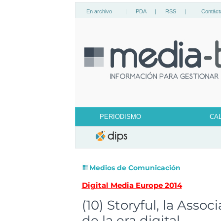
En archivo
|
PDA
|
RSS
|
Contáct
PERIODISMO
CA
Medios de Comunicación
Digital Media Europe 2014
(10) Storyful, la Assoc
de la era digital