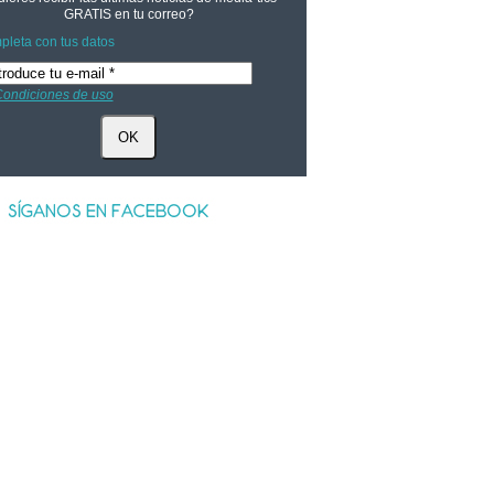
GRATIS
en tu correo?
leta con tus datos
ondiciones de uso