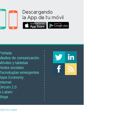
s
Aviso Legal
|