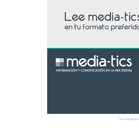
Portada
Hem
|