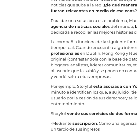
noticias que sube a la red,
¿de qué manera 
fueran relevantes en medio de ese caos?
Para dar una solución a este problema, Mark
agencia de noticias sociales
del mundo,
l
dedicada a recopilar las mejores historias d
La compañía funciona de la siguiente for
tiempo real. Cuando encuentra algo interesa
profesionales
en Dublín, Hong Kong y Nueva 
original (contrastándola con la base de dat
bloggers, analistas, líderes comunitarios, et
al usuario que la subió y se ponen en conta
y vendérselo a otras empresas.
Por ejemplo, Storyful
está asociada con Y
minuto e identifican los que, a su juicio, t
usuario por la cesión de sus derechos y se 
entretenimiento.
Storyful
vende sus servicios de dos forma
-Mediante
suscripción
. Como una agencia d
un tercio de sus ingresos.