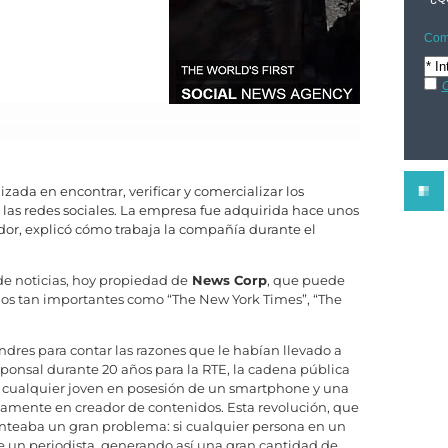
Comp
C
izada en encontrar, verificar y comercializar los
las redes sociales. La empresa fue adquirida hace unos
dor, explicó cómo trabaja la compañía durante el
e noticias, hoy propiedad de
News Corp
, que puede
ios tan importantes como “The New York Times”, “The
ndres para contar las razones que le habían llevado a
sponsal durante 20 años para la RTE, la cadena pública
n, cualquier joven en posesión de un smartphone y una
camente en creador de contenidos. Esta revolución, que
anteaba un gran problema: si cualquier persona en un
 un periodista, generando así una gran cantidad de