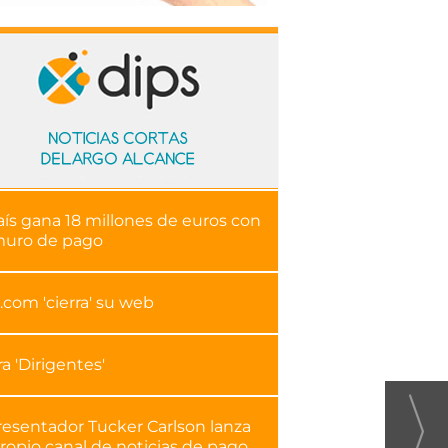
aís gana 18 millones de euros con
muro de pago
.com 'cierra' su web
ra 'Dirigentes'
resentador Tucker Carlson lanza
ropio canal de noticias de pago