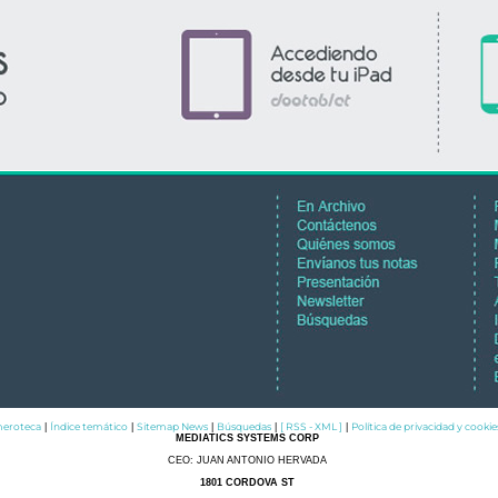
eroteca
Índice temático
Sitemap News
Búsquedas
[ RSS - XML ]
Política de privacidad y cookie
|
|
|
|
|
MEDIATICS SYSTEMS CORP
CEO: JUAN ANTONIO HERVADA
1801 CORDOVA ST