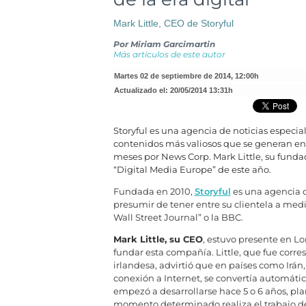
Mark Little, CEO de Storyful
Por
Miriam Garcimartin
Más artículos de este autor
martes 02 de septiembre de 2014
,
12:00h
Actualizado el:
20/05/2014 13:31h
Storyful es una agencia de noticias especial
contenidos más valiosos que se generan en 
meses por News Corp. Mark Little, su funda
“Digital Media Europe” de este año.
Fundada en 2010,
Storyful
es una agencia d
presumir de tener entre su clientela a med
Wall Street Journal” o la BBC.
Mark Little, su CEO
, estuvo presente en Lo
fundar esta compañía. Little, que fue corre
irlandesa, advirtió que en países como Irá
conexión a Internet, se convertía automáti
empezó a desarrollarse hace 5 o 6 años, pl
momento determinado realiza el trabajo de