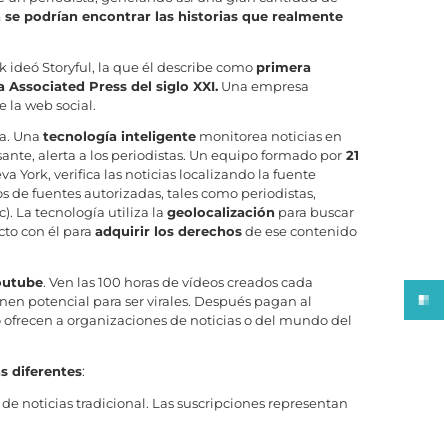
se podrían encontrar las historias que realmente
 ideó Storyful, la que él describe como
primera
a Associated Press del siglo XXI.
Una empresa
e la web social.
ma. Una
tecnología inteligente
monitorea noticias en
nte, alerta a los periodistas. Un equipo formado por
21
York, verifica las noticias localizando la fuente
os de fuentes autorizadas, tales como periodistas,
c). La tecnología utiliza la
geolocalización
para buscar
cto con él para
adquirir los derechos
de ese contenido
outube
. Ven las 100 horas de vídeos creados cada
ienen potencial para ser virales. Después pagan al
lo ofrecen a organizaciones de noticias o del mundo del
s diferentes
:
e noticias tradicional. Las suscripciones representan