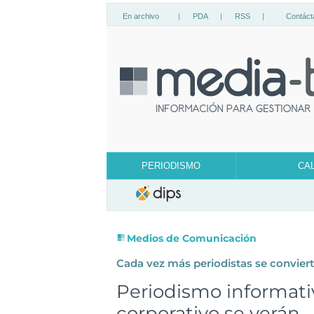
En archivo
|
PDA
|
RSS
|
Contáct
PERIODISMO
CA
Medios de Comunicación
Cada vez más periodistas se conviert
Periodismo informati
corporativo se verán