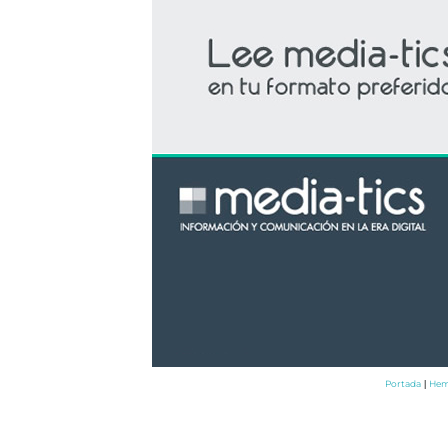
Portada
Hem
|