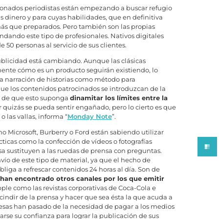
cionados periodistas están empezando a buscar refugio
 dinero y para cuyas habilidades, que en definitiva
 más que preparados. Pero también son las propias
dando este tipo de profesionales. Nativos digitales
0 personas al servicio de sus clientes.
ublicidad está cambiando. Aunque las clásicas
ente cómo es un producto seguirán existiendo, lo
la narración de historias como método para
e los contenidos patrocinados se introduzcan de la
r de que esto suponga
dinamitar los límites entre la
r quizás se pueda sentir engañado, pero lo cierto es que
 las vallas, informa “
Monday Note
”.
 Microsoft, Burberry o Ford están sabiendo utilizar
icas como la confección de vídeos o fotografías
sustituyen a las ruedas de prensa con preguntas.
vío de este tipo de material, ya que el hecho de
iga a refrescar contenidos 24 horas al día. Son de
 han encontrado otros canales por los que emitir
Apple como las revistas corporativas de Coca-Cola e
scindir de la prensa y hacer que sea ésta la que acuda a
resas han pasado de la necesidad de pagar a los medios
rse su confianza para lograr la publicación de sus