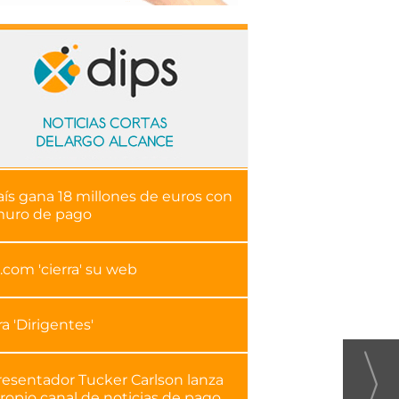
aís gana 18 millones de euros con
muro de pago
.com 'cierra' su web
ra 'Dirigentes'
resentador Tucker Carlson lanza
ropio canal de noticias de pago