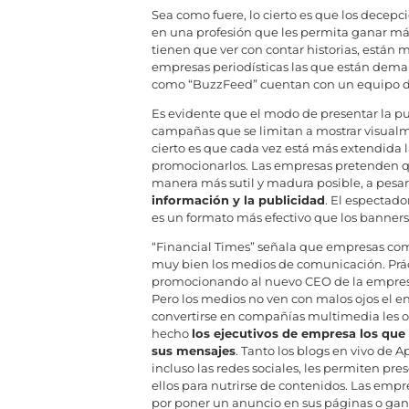
Sea como fuere, lo cierto es que los decep
en una profesión que les permita ganar más
tienen que ver con contar historias, están
empresas periodísticas las que están deman
como “BuzzFeed” cuentan con un equipo de 5
Es evidente que el modo de presentar la p
campañas que se limitan a mostrar visualm
cierto es que cada vez está más extendida 
promocionarlos. Las empresas pretenden qu
manera más sutil y madura posible, a pesa
información y la publicidad
. El espectado
es un formato más efectivo que los banners o
“Financial Times” señala que empresas como
muy bien los medios de comunicación. Práct
promocionando al nuevo CEO de la empresa 
Pero los medios no ven con malos ojos el en
convertirse en compañías multimedia les obl
hecho
los ejecutivos de empresa los que
sus mensajes
. Tanto los blogs en vivo de 
incluso las redes sociales, les permiten pre
ellos para nutrirse de contenidos. Las emp
por poner un anuncio en sus páginas o gana