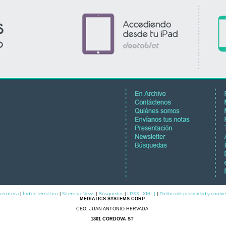
eroteca
Índice temático
Sitemap News
Búsquedas
[ RSS - XML ]
Política de privacidad y cookie
|
|
|
|
|
MEDIATICS SYSTEMS CORP
CEO: JUAN ANTONIO HERVADA
1801 CORDOVA ST