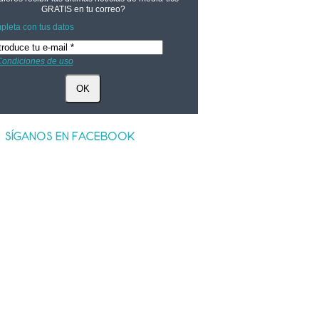
GRATIS
en tu correo?
leta con tus datos
ondiciones de uso