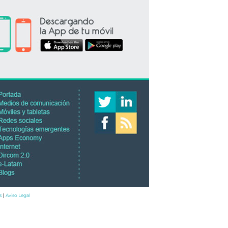
s
Aviso Legal
|