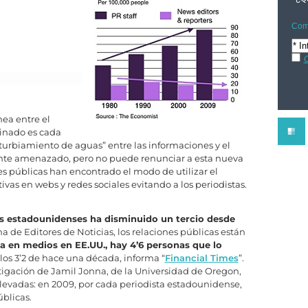
Comp
C
nea entre el
cinado es cada
turbiamiento de aguas” entre las informaciones y el
iente amenazado, pero no puede renunciar a esta nueva
es públicas han encontrado el modo de utilizar el
tivas en webs y redes sociales evitando a los periodistas.
es estadounidenses ha disminuido un tercio desde
 de Editores de Noticias, los relaciones públicas están
a en medios en EE.UU., hay 4’6 personas que lo
a los 3’2 de hace una década, informa “
Financial Times
”.
stigación de Jamil Jonna, de la Universidad de Oregon,
levadas: en 2009, por cada periodista estadounidense,
úblicas.