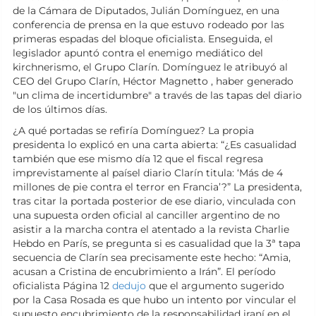
de la Cámara de Diputados, Julián Domínguez, en una
conferencia de prensa en la que estuvo rodeado por las
primeras espadas del bloque oficialista. Enseguida, el
legislador apuntó contra el enemigo mediático del
kirchnerismo, el Grupo Clarín. Domínguez le atribuyó al
CEO del Grupo Clarín, Héctor Magnetto , haber generado
"un clima de incertidumbre" a través de las tapas del diario
de los últimos días.
¿A qué portadas se refiría Domínguez? La propia
presidenta lo explicó en una carta abierta: “¿Es casualidad
también que ese mismo día 12 que el fiscal regresa
imprevistamente al paísel diario Clarín titula: ‘Más de 4
millones de pie contra el terror en Francia’?” La presidenta,
tras citar la portada posterior de ese diario, vinculada con
una supuesta orden oficial al canciller argentino de no
asistir a la marcha contra el atentado a la revista Charlie
Hebdo en París, se pregunta si es casualidad que la 3ª tapa
secuencia de Clarín sea precisamente este hecho: “Amia,
acusan a Cristina de encubrimiento a Irán”. El período
oficialista Página 12
dedujo
que el argumento sugerido
por la Casa Rosada es que hubo un intento por vincular el
supuesto encubrimiento de la responsabilidad iraní en el