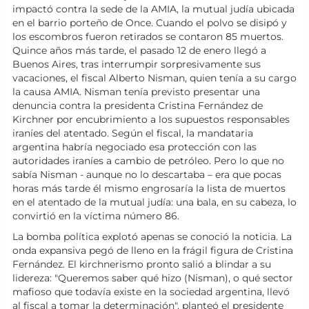
impactó contra la sede de la AMIA, la mutual judía ubicada
en el barrio porteño de Once. Cuando el polvo se disipó y
los escombros fueron retirados se contaron 85 muertos.
Quince años más tarde, el pasado 12 de enero llegó a
Buenos Aires, tras interrumpir sorpresivamente sus
vacaciones, el fiscal Alberto Nisman, quien tenía a su cargo
la causa AMIA. Nisman tenía previsto presentar una
denuncia contra la presidenta Cristina Fernández de
Kirchner por encubrimiento a los supuestos responsables
iraníes del atentado. Según el fiscal, la mandataria
argentina habría negociado esa protección con las
autoridades iraníes a cambio de petróleo. Pero lo que no
sabía Nisman - aunque no lo descartaba – era que pocas
horas más tarde él mismo engrosaría la lista de muertos
en el atentado de la mutual judía: una bala, en su cabeza, lo
convirtió en la víctima número 86.
La bomba política explotó apenas se conoció la noticia. La
onda expansiva pegó de lleno en la frágil figura de Cristina
Fernández. El kirchnerismo pronto salió a blindar a su
lidereza: "Queremos saber qué hizo (Nisman), o qué sector
mafioso que todavía existe en la sociedad argentina, llevó
al fiscal a tomar la determinación", planteó el presidente