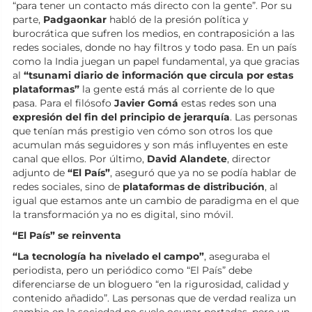
“para tener un contacto más directo con la gente”. Por su
parte,
Padgaonkar
habló de la presión política y
burocrática que sufren los medios, en contraposición a las
redes sociales, donde no hay filtros y todo pasa. En un país
como la India juegan un papel fundamental, ya que gracias
al
“tsunami diario de información que circula por estas
plataformas”
la gente está más al corriente de lo que
pasa. Para el filósofo
Javier Gomá
estas redes son una
expresión del fin del principio de jerarquía
. Las personas
que tenían más prestigio ven cómo son otros los que
acumulan más seguidores y son más influyentes en este
canal que ellos. Por último,
David Alandete
, director
adjunto de
“El País”
, aseguró que ya no se podía hablar de
redes sociales, sino de
plataformas de distribución
, al
igual que estamos ante un cambio de paradigma en el que
la transformación ya no es digital, sino móvil.
“El País” se reinventa
“La tecnología ha nivelado el campo”
, aseguraba el
periodista, pero un periódico como “El País” debe
diferenciarse de un bloguero “en la rigurosidad, calidad y
contenido añadido”. Las personas que de verdad realiza un
cambio en la sociedad no suele ocupar portadas, pero un