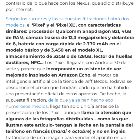
contrario de lo que hace con los Nexus, que sólo distribuye
por Internet.
Según los rumores y las supuestas filtraciones habrá dos
modelos
, el
‘Pixel’ y el ‘Pixel XL’, con características
similares: procesador Qualcomm Snapdragon 821, 4GB
de RAM, cámara trasera de 12,3 megapíxeles y delantera
de 8, batería con carga rápida de 2.770 mAh en el
modelo básico y de 3.450 en el modelo XL,
almacenamiento de 32GB o de 128GB, lector de huellas
dactilares, NFC…
Los ‘Pixel’ llegarán con Android 7.0 de
serie y parece que
incorporarán un asistente de voz
mejorado inspirado en Amazon Echo
, el motor de
inteligencia artificial de la tienda de Jeff Bezos. Todavía se
desconoce el precio que tendrán, dado que no ha habido
una presentación oficial de estos aparatos. De hecho, la
supuesta filtración,
de la que ya se han hecho eco
numerosos medios
, llega tan solo un día antes de la
presentación de los ‘Pixel’, aunque
llama la atención que
algunas de las fotografías distribuidas – como las que
ilustran este artículo- tengan la fecha en la pantalla del
teléfono en francés (
mardi 4 octobre
) y no en inglés
,
tratándose de una imagen para vender el aparato en un