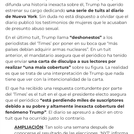
difunda una historia inexacta sobre él, Trump ha querido
estrenar su cargo dedicando
una serie de tuits al diario
de Nueva York
. Sin duda no está dispuesto a olvidar que el
diario publicó los testimonios de mujeres que le acusaban
de presunto abuso sexual.
En el último tuit, Trump llama
“
deshonestos
”
a los
periodistas del ‘Times’ por poner en su boca que “más
países debían adquirir armas nucleares”. En un tuit
anterior, el mandatario asegura que el periódico ha tenido
que enviar
una carta de disculpa a sus lectores por
realizar “una mala cobertura”
sobre su figura. La realidad
es que se trata de una interpretación de Trump que nada
tiene que ver con la intencionalidad de la carta.
El que ha recibido una respuesta contundente por parte
del ‘Times’ es el tuit en el que el presidente electo asegura
que el periódico
“está perdiendo miles de suscriptores
debido a su pobre y altamente inexacta cobertura del
fenómeno Trump”
. El diario se apresuró a decir en otro
tuit que ha ocurrido justo lo contrario.
AMPLIACIÓN
: Tan solo una semana después de
conocerse el resultado de las elecciones, 'NYT' informa