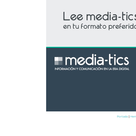
Portada
Hem
|