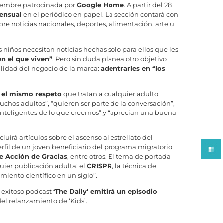
viembre patrocinada por
Google Home
. A partir del 28
ensual
en el periódico en papel. La sección contará con
obre noticias nacionales, deportes, alimentación, arte u
niños necesitan noticias hechas solo para ellos que les
n el que viven”
. Pero sin duda planea otro objetivo
ilidad del negocio de la marca:
adentrarles en “los
 el mismo respeto
que tratan a cualquier adulto
chos adultos”, “quieren ser parte de la conversación”,
inteligentes de lo que creemos” y “aprecian una buena
luirá artículos sobre el ascenso al estrellato del
perfil de un joven beneficiario del programa migratorio
e Acción de Gracias
, entre otros. El tema de portada
uier publicación adulta: el
CRISPR
, la técnica de
iento científico en un siglo”.
el exitoso podcast
‘The Daily’ emitirá un episodio
el relanzamiento de ‘Kids’.