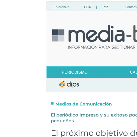
En archivo
|
PDA
|
RSS
|
Contáct
PERIODISMO
CA
Medios de Comunicación
El periódico impreso y su exitoso pod
pequeños
El próximo objetivo d