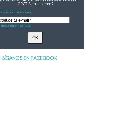
GRATIS
en tu correo?
leta con tus datos
ondiciones de uso