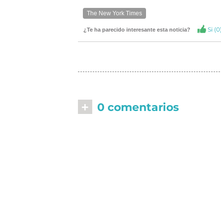
The New York Times
Si (
0
¿Te ha parecido interesante esta noticia?
+
0 comentarios