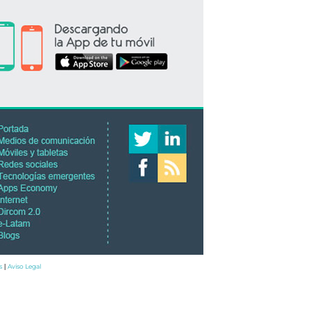
s
Aviso Legal
|