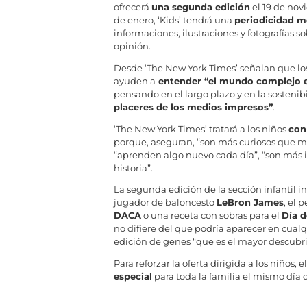
ofrecerá
una segunda edición
el 19 de no
de enero, ‘Kids’ tendrá una
periodicidad m
informaciones, ilustraciones y fotografías s
opinión.
Desde ‘The New York Times’ señalan que los 
ayuden a
entender “el mundo complejo e
pensando en el largo plazo y en la sostenib
placeres de los medios impresos”
.
‘The New York Times’ tratará a los niños
con
porque, aseguran, “son más curiosos que mu
“aprenden algo nuevo cada día”, “son más 
historia”.
La segunda edición de la sección infantil inc
jugador de baloncesto
LeBron James
, el 
DACA
o una receta con sobras para el
Día d
no difiere del que podría aparecer en cualq
edición de genes “que es el mayor descubrim
Para reforzar la oferta dirigida a los niños, 
especial
para toda la familia el mismo día d