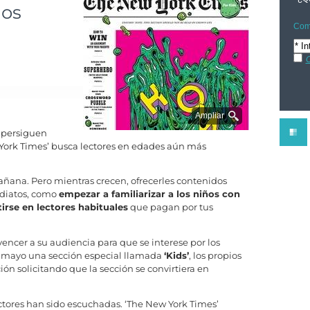
los
Comp
C
Ampliar
 persiguen
w York Times’ busca lectores en edades aún más
mañana. Pero mientras crecen, ofrecerles contenidos
ediatos, como
empezar a familiarizar a los niños con
irse en lectores habituales
que pagan por tus
encer a su audiencia para que se interese por los
do mayo una sección especial llamada
‘Kids’
, los propios
ón solicitando que la sección se convirtiera en
ectores han sido escuchadas. ‘The New York Times’