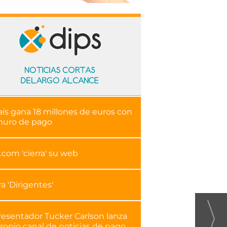
aís gana 18 millones de euros con
muro de pago
.com 'cierra' su web
ra 'Dirigentes'
resentador Tucker Carlson lanza
ropio canal de noticias de pago