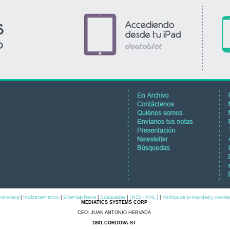
eroteca
Índice temático
Sitemap News
Búsquedas
[ RSS - XML ]
Política de privacidad y cookie
|
|
|
|
|
MEDIATICS SYSTEMS CORP
CEO: JUAN ANTONIO HERVADA
1801 CORDOVA ST