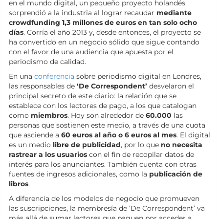
en el mundo digital, un pequeño proyecto holandés
sorprendió a la industria al lograr recaudar
mediante
crowdfunding 1,3 millones de euros en tan solo ocho
días
. Corría el año 2013 y, desde entonces, el proyecto se
ha convertido en un negocio sólido que sigue contando
con el favor de una audiencia que apuesta por el
periodismo de calidad.
En una
conferencia
sobre periodismo digital en Londres,
las responsables de
‘De Correspondent’
desvelaron el
principal secreto de este diario: la relación que se
establece con los lectores de pago, a los que catalogan
como
miembros
. Hoy son alrededor de
60.000
las
personas que sostienen este medio, a través de una cuota
que asciende a
60 euros al año o 6 euros al mes
. El digital
es un medio
libre de publicidad
, por lo que
no necesita
rastrear a los usuarios
con el fin de recopilar datos de
interés para los anunciantes. También cuenta con otras
fuentes de ingresos adicionales, como la
publicación de
libros
.
A diferencia de los modelos de negocio que promueven
las suscripciones, la membresía de ‘De Correspondent’ va
más allá de sumar lectores que paguen por acceder a