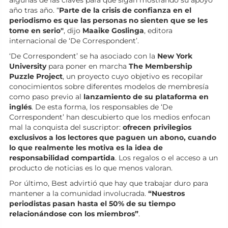
algunas de las claves para que sigan mostrando su apoyo
año tras año. “
Parte de la crisis de confianza en el
periodismo es que las personas no sienten que se les
tome en serio"
, dijo
Maaike Goslinga
, editora
internacional de ‘De Correspondent’.
‘De Correspondent’ se ha asociado con la
New York
University
para poner en marcha
The Membership
Puzzle Project
, un proyecto cuyo objetivo es recopilar
conocimientos sobre diferentes modelos de membresía
como paso previo al
lanzamiento de su plataforma en
inglés
. De esta forma, los responsables de ‘De
Correspondent’ han descubierto que los medios enfocan
mal la conquista del suscriptor:
ofrecen privilegios
exclusivos a los lectores que paguen un abono, cuando
lo que realmente les motiva es la idea de
responsabilidad compartida
. Los regalos o el acceso a un
producto de noticias es lo que menos valoran.
Por último, Best advirtió que hay que trabajar duro para
mantener a la comunidad involucrada.
“Nuestros
periodistas pasan hasta el 50% de su tiempo
relacionándose con los miembros”
.