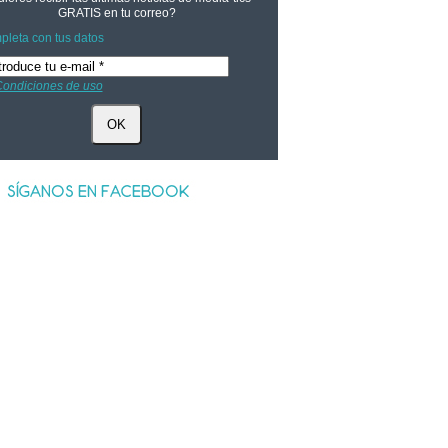
GRATIS
en tu correo?
leta con tus datos
ondiciones de uso