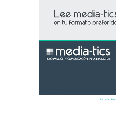
Portada
Hem
|