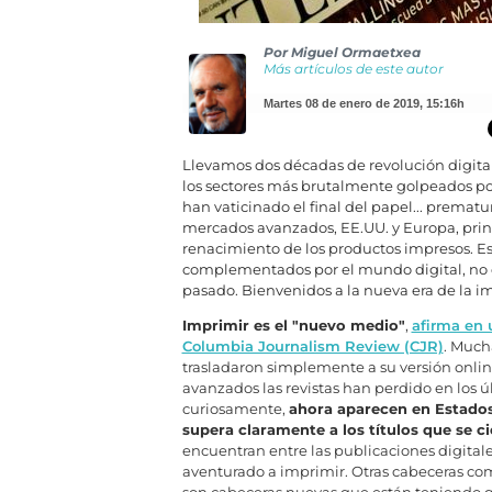
Por
Miguel Ormaetxea
Más artículos de este autor
martes 08 de enero de 2019
,
15:16h
Llevamos dos décadas de revolución digita
los sectores más brutalmente golpeados po
han vaticinado el final del papel... premat
mercados avanzados, EE.UU. y Europa, prin
renacimiento de los productos impresos. Es
complementados por el mundo digital, no c
pasado. Bienvenidos a la nueva era de la im
Imprimir es el "nuevo medio"
,
afirma en 
Columbia Journalism Review (CJR)
. Muc
trasladaron simplemente a su versión onli
avanzados las revistas han perdido en los úl
curiosamente,
ahora aparecen en Estado
supera claramente a los títulos que se c
encuentran entre las publicaciones digital
aventurado a imprimir. Otras cabeceras c