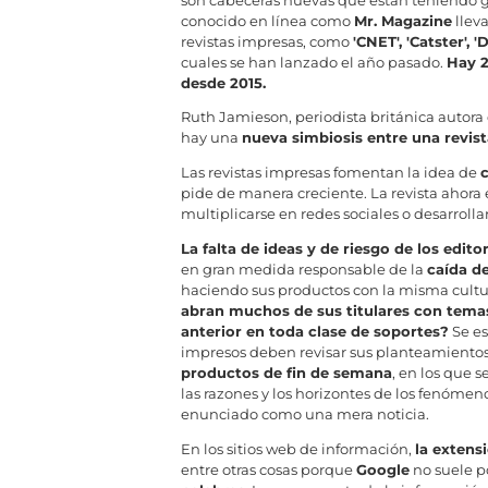
son cabeceras nuevas que están teniendo gra
conocido en línea como
Mr. Magazine
lleva
revistas impresas, como
'CNET', 'Catster', '
cuales se han lanzado el año pasado.
Hay 2
desde 2015.
Ruth Jamieson, periodista británica autora 
hay una
nueva simbiosis entre una revist
Las revistas impresas fomentan la idea de
pide de manera creciente. La revista ahora
multiplicarse en redes sociales o desarrolla
La falta de ideas y de riesgo de los edito
en gran medida responsable de la
caída d
haciendo sus productos con la misma cultur
abran muchos de sus titulares con temas
anterior en toda clase de soportes?
Se es
impresos deben revisar sus planteamientos.
productos de fin de semana
, en los que 
las razones y los horizontes de los fenóme
enunciado como una mera noticia.
En los sitios web de información,
la extens
entre otras cosas porque
Google
no suele p