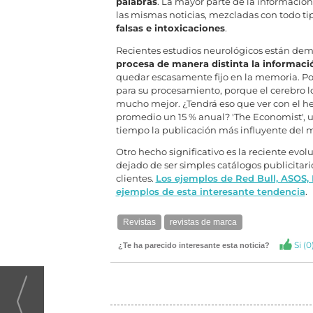
palabras
. La mayor parte de la información
las mismas noticias, mezcladas con todo t
falsas e intoxicaciones
.
Recientes estudios neurológicos están de
procesa de manera distinta la informaci
quedar escasamente fijo en la memoria. Por
para su procesamiento, porque el cerebro 
mucho mejor. ¿Tendrá eso que ver con el h
promedio un 15 % anual? 'The Economist', 
tiempo la publicación más influyente del m
Otro hecho significativo es la reciente evo
dejado de ser simples catálogos publicitari
clientes.
Los ejemplos de Red Bull, ASOS, 
ejemplos de esta interesante tendencia
.
Revistas
revistas de marca
Si (
0
¿Te ha parecido interesante esta noticia?