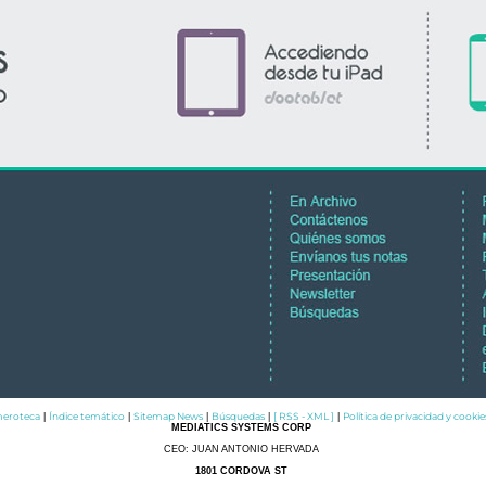
eroteca
Índice temático
Sitemap News
Búsquedas
[ RSS - XML ]
Política de privacidad y cookie
|
|
|
|
|
MEDIATICS SYSTEMS CORP
CEO: JUAN ANTONIO HERVADA
1801 CORDOVA ST