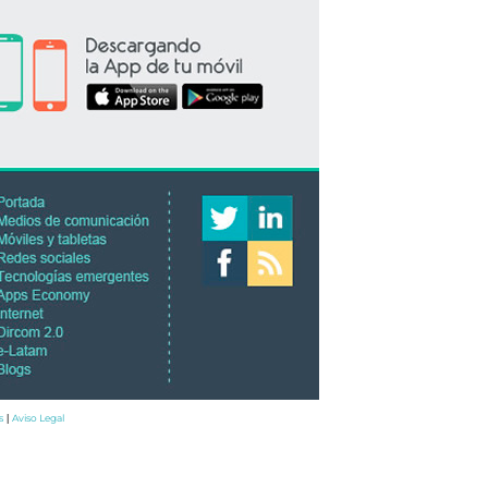
s
Aviso Legal
|