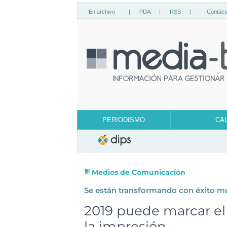
En archivo
|
PDA
|
RSS
|
Contáct
PERIODISMO
CA
Medios de Comunicación
Se están transformando con éxito 
2019 puede marcar el 
la impresión