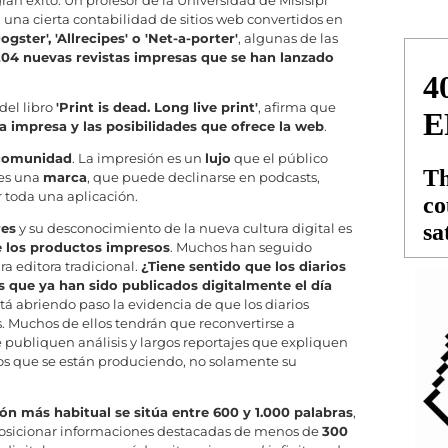
n éxito. Un profesor de la Universidad de Misisipi
 una cierta contabilidad de sitios web convertidos en
Dogster', 'Allrecipes' o 'Net-a-porter'
, algunas de las
04 nuevas revistas impresas que se han lanzado
del libro
'Print is dead. Long live print'
, afirma que
a impresa y las posibilidades que ofrece la web
.
comunidad
. La impresión es un
lujo
que el público
 es una
marca
, que puede declinarse en podcasts,
r toda una aplicación.
res
y su desconocimiento de la nueva cultura digital es
e los productos impresos
. Muchos han seguido
a editora tradicional.
¿Tiene sentido que los diarios
 que ya han sido publicados digitalmente el día
tá abriendo paso la evidencia de que los diarios
 Muchos de ellos tendrán que reconvertirse a
se publiquen análisis y largos reportajes que expliquen
nos que se están produciendo, no solamente su
ión más habitual se sitúa entre 600 y 1.000 palabras
,
osicionar informaciones destacadas de menos de
300