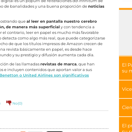
 digital es un popurrí de reiteraciones
ad infinitum
de
ipo de banalidades y una buena proporción de
noticias
mostrando que
al leer en pantalla nuestro cerebro
ón, de manera más superficial
y con tendencia a
 el contrario, leer en papel es mucho más favorable
lo detecta como algo más real, que puede categorizarse
echo de que los títulos impresos de Amazon crecen de
una revista básicamente en papel, es desde hace
undo y su prestigio y difusión aumenta cada día.
lución de las llamadas
revistas de marca
, que han
El P
os e incluyen contenidos que aportan valor a sus
su 
Benetton o United Airlines son significativos
Vice
)
No(
0
)
Cier
El p
su p