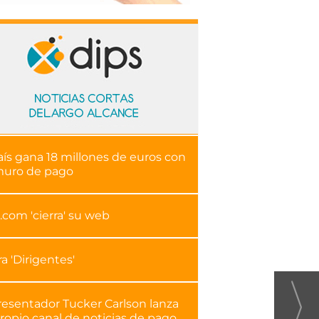
aís gana 18 millones de euros con
muro de pago
.com 'cierra' su web
ra 'Dirigentes'
resentador Tucker Carlson lanza
ropio canal de noticias de pago