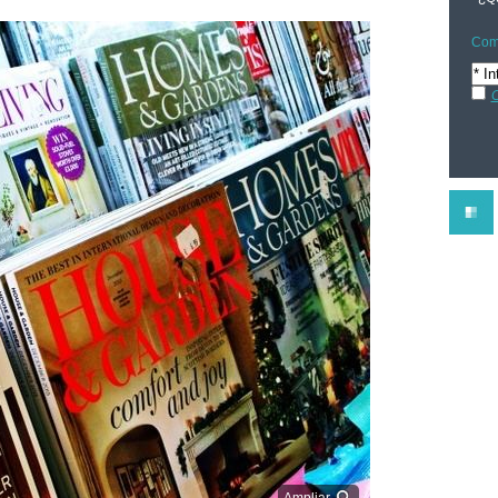
Comp
C
Ampliar