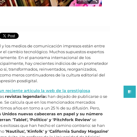
l y los medios de comunicación impresos están entre
r el cambio tecnológico. Muchos supuestos expertos
uramente. En el panorama internacional de los
cipalmente, hay crecientes indicios de un prometedor
o sí, transformados, reinventados, reorganizados,
omo meros continuadores de la cultura editorial del
presión posdigital.
un reciente artículo la web de la prestigiosa
has
revistas legendaria
s han dejado de publicarse o se
ne. Se calcula que en los mencionados mercados
timos años en torno a un 25 % de su difusión. Pero,
s Unidos nuevas cabeceras en papel y su número
ierran
.
'Tablet', 'Politico' y 'Pitchfork Review'
se
es exitosas que han hecho el camino contrario: se han
omo
'Nautilus', 'Kinfolk' y 'California Sunday Magazine'