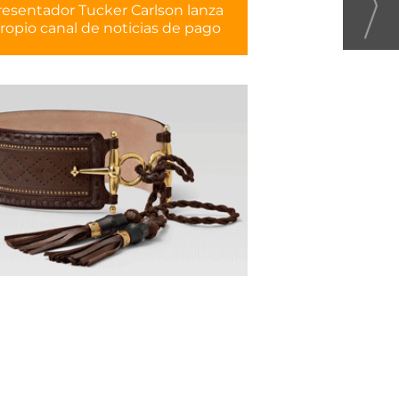
resentador Tucker Carlson lanza
ropio canal de noticias de pago