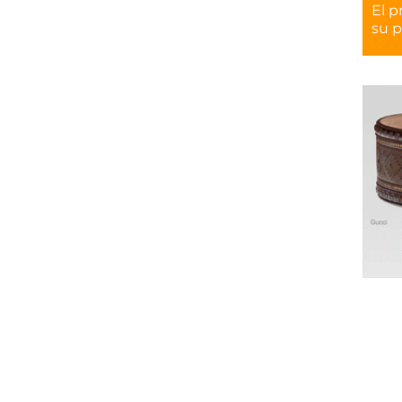
El p
su p