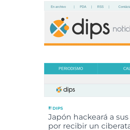
En archivo
|
PDA
|
RSS
|
Contáct
PERIODISMO
CA
DIPS
Japón hackeará a sus
por recibir un cibera