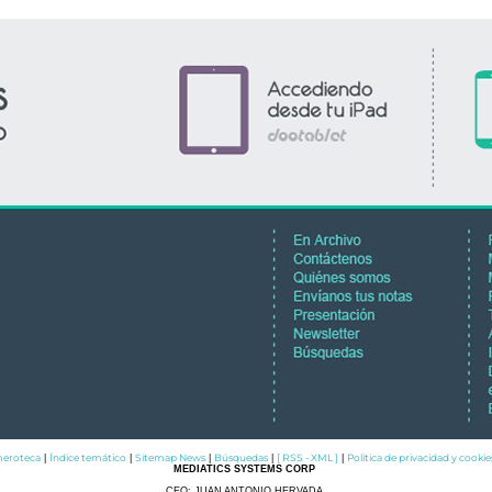
eroteca
Índice temático
Sitemap News
Búsquedas
[ RSS - XML ]
Política de privacidad y cookie
|
|
|
|
|
MEDIATICS SYSTEMS CORP
CEO: JUAN ANTONIO HERVADA