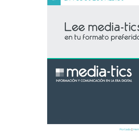
Portada
Hem
|