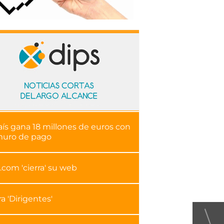
aís gana 18 millones de euros con
muro de pago
.com 'cierra' su web
ra 'Dirigentes'