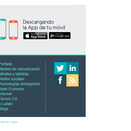
s
Aviso Legal
|