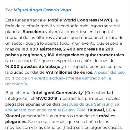
Por
Miguel Ángel Ossorio Vega
Este lunes arranca el
Mobile World Congress (MWC)
, la
feria de telefonía móvil y tecnología más importante del
planeta.
Barcelona
volverá a convertirse en la capital
mundial de los últimos avances que marcarán el futuro de
un sector que ya lo abarca todo. Y un evento que espera a
más de
100.000 asistentes, 2.400 empresas de 200
países y regiones, y 160 delegaciones gubernamentales
.
No es de extrañar que se espere la creación de más de
14.000 puestos de trabajo
y un impacto económico para
la ciudad condal de
473 millones de euros
.
A pesar del uso
político de un evento exclusivamente centrado en la
tecnología
.
Bajo el lema
'Intelligent Connectivity'
(Conectividad
Inteligente), el
MWC 2019
mostrará los primeros móviles
plegables apenas unos días
después de que Samsung se
adelantara poniendo cara al Galaxy Fold
.
Huawei, LG y
Xiaomi
presentarán sus primeros modelos de
móviles
plegables
. Se espera, además, que sea el año de los
móviles con varias cámaras (hasta seis en algunos casos).