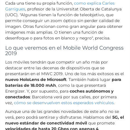
Cada una tiene su propia función,
como explica Carles
Garrigues
, profesor de la Universitat Oberta de Catalunya
(UOC). "Algunas tienen la función de teleobjetivo, que
permite conseguir un zoom óptico sin perder calidad de
imagen. Otras funcionan como gran angular para obtener
imágenes más amplias. O tienen una función de
desenfoque o para fotos en blanco y negro", precisa.
Lo que veremos en el Mobile World Congress
2019
Los móviles tendrán que competir un año más por
destacar entre las decenas de dispositivos que se
presentarán en el MWC 2019. Uno de los más exitosos es el
nuevo HoloLens de Microsoft
. También habrá lugar
para
baterías de 18.000 mAh
, como la que presentará
Energizer. Y, por supuesto, para
coches autónomos y
conectados
: Barcelona verá por sus calles, por primera
vez,
cómo se desenvuelven estos esperados vehículos
.
Aunque una de las grandes novedades de este año no se
verá, pero podrá sentirse y disfrutarse. Hablamos del
5G, el
nuevo estándar de conectividad móvil
que promete
velocidades de hasta 20 Gbps con apenas 4