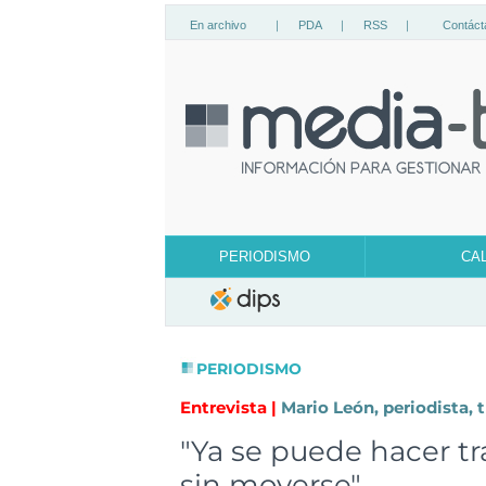
En archivo
|
PDA
|
RSS
|
Contáct
PERIODISMO
CA
PERIODISMO
Entrevista |
Mario León, periodista, 
"Ya se puede hacer t
sin moverse"