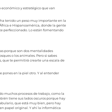
so económico y estratégico que van
a ha tenido un peso muy importante en la
 África e Hispanoamérica, donde la gente
nte perfeccionado. Lo están fomentando
intas porque son dos mentalidades
sques o los animales. Pero si sabes
, que te permitirá crearte una escala de
pones en la piel otro. Y al entender
cado muchos procesos de trabajo, como la
ambién tiene sus lados oscuros porque hay
abulario, que está muy bien, pero hay
 papel original. Y ahí la informática