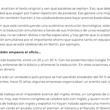
analizan el texto original y ven qué palabras se repiten. Eso, que de
antidad que pagan por haber repetición de palabras. Eso genera una i
ión también fuerzan a los colaboradores para bajar precios basándose 
n que está constituyendo una auténtica revolución tecnológica: sis
en la traducción simultánea a través de sus móviles o de unos receptor
casa, no se cobran dietas o tarifas especiales; y hay gente que lo ace
ción simultánea por el importante ahorro que supone tanto en equi
so que se está celebrando en Berlín, por ejemplo.
bién empeora el oficio…
cido bastante, entre un 20 y un 30 %. Con los asistentes tipo Google
enterarse de lo básico y ahorrarse la traducción. En otras ocasiones
an dinero.
s ha sido un verdadero palo porque se han perdido alrededor del 50 %
ientes. Hace 10 años, algunas empresas organizaban un evento casi c
de trabajo es el imparable avance del inglés. Antes, un congreso de ci
ero. Hoy, ese mismo congreso se celebra solo con inglés, y quien no 
s de trabajo son inglés y español no hayan notado apenas una merma
n caído en picado, como el alemán, el italiano y el francés. El Brex