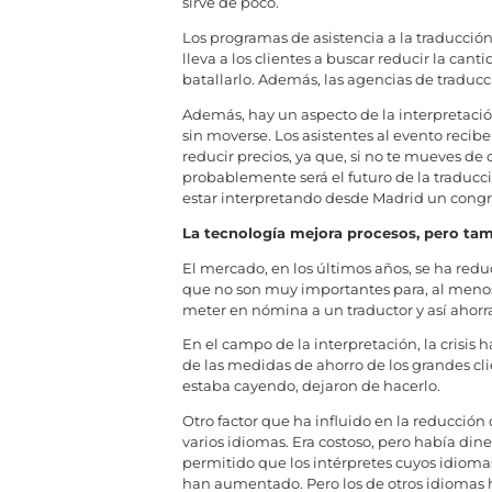
sirve de poco.
Los programas de asistencia a la traducción 
lleva a los clientes a buscar reducir la c
batallarlo. Además, las agencias de traducc
Además, hay un aspecto de la interpretació
sin moverse. Los asistentes al evento recib
reducir precios, ya que, si no te mueves de 
probablemente será el futuro de la traduc
estar interpretando desde Madrid un congre
La tecnología mejora procesos, pero tam
El mercado, en los últimos años, se ha redu
que no son muy importantes para, al menos, 
meter en nómina a un traductor y así ahorr
En el campo de la interpretación, la crisi
de las medidas de ahorro de los grandes cl
estaba cayendo, dejaron de hacerlo.
Otro factor que ha influido en la reducción 
varios idiomas. Era costoso, pero había din
permitido que los intérpretes cuyos idioma
han aumentado. Pero los de otros idiomas ha