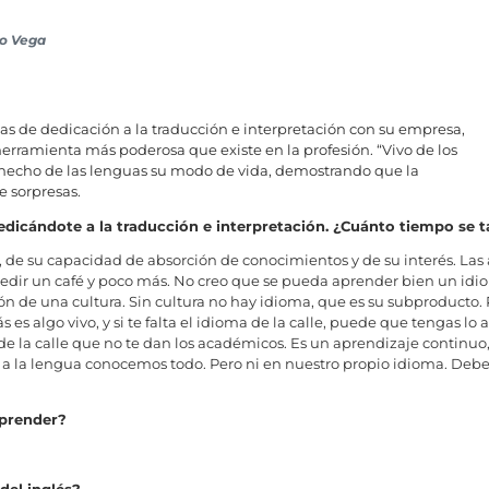
io Vega
as de dedicación a la traducción e interpretación con su empresa,
 herramienta más poderosa que existe en la profesión. “Vivo de los
 hecho de las lenguas su modo de vida, demostrando que la
e sorpresas.
dedicándote a la traducción e interpretación. ¿Cuánto tiempo se 
 de su capacidad de absorción de conocimientos y de su interés. Las
dir un café y poco más. No creo que se pueda aprender bien un idio
n de una cultura. Sin cultura no hay idioma, que es su subproducto. 
 es algo vivo, y si te falta el idioma de la calle, puede que tengas lo 
e la calle que no te dan los académicos. Es un aprendizaje continuo
 a la lengua conocemos todo. Pero ni en nuestro propio idioma. Deb
aprender?
del inglés?