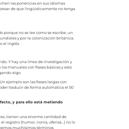
uchen las ponencias en sus idiomas
 pesar de que lingüísticamente no tenga
do porque no se lee como se escribe, un
diales y por la colonización británica.
 el inglés.
ndo. Y hay una línea de investigación y
 los manuales con frases básicas y esto
ugando algo.
n ejemplo son las frases largas con
oder traducir de forma automática el 50
ecto, y para ello está metiendo
abras, tienen una enorme cantidad de
l registro (humor, ironía, ofensa…) no lo
tenemos muchísimos términos