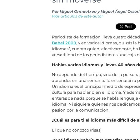
Por
Miguel Ormaetxea y Miguel Ángel Ossor
Más artículos de este autor
Periodista de formación, lleva cuatro décad
Babel 2000
, y en varios idiomas, quizás la
idiomas”, cuenta quien, efectivamente, ha
versatilidad de los periodistas es una caja d
Hablas varios idiomas y llevas 40 años 
No depende del tiempo, sino de la persona,
aprendes en una semana. Te enseñarán a pe
Un idioma es el principal medio de expresió
cultura para hablar bien el idioma. Y además
enteras de nada porque se habla lenguaje d
idioma. Ni siquiera quienes nos dedicamos
pasión por la comunicación.
¿Cuál es para ti el idioma más difícil de 
El que no conozco (risas).
¿Qué idioma habría que estudiar, aparte 