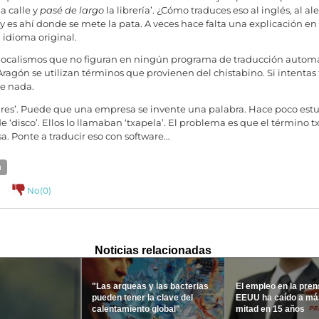
a calle y
pasé de largo
la librería’. ¿Cómo traduces eso al inglés, al 
 es ahí donde se mete la pata. A veces hace falta una explicación en l
l idioma original.
 localismos que no figuran en ningún programa de traducción automát
ragón se utilizan términos que provienen del chistabino. Si intentas 
de nada.
ares’. Puede que una empresa se invente una palabra. Hace poco estuv
e ‘disco’. Ellos lo llamaban ‘txapela’. El problema es que el término t
. Ponte a traducir eso con software…
n
No(
0
)
Noticias relacionadas
"Las arqueas y las bacterias
El empleo en la pren
pueden tener la clave del
EEUU ha caído a más
calentamiento global"
mitad en 15 años