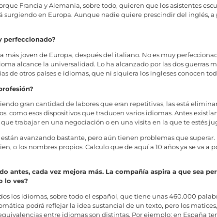
rque Francia y Alemania, sobre todo, quieren que los asistentes esc
á surgiendo en Europa. Aunque nadie quiere prescindir del inglés, a
y perfeccionado?
ma más joven de Europa, después del italiano. No es muy perfecciona
 alcance la universalidad. Lo ha alcanzado por las dos guerras mun
ias de otros países e idiomas, que ni siquiera los ingleses conocen todo
profesión?
riendo gran cantidad de labores que eran repetitivas, las está elimina
os, como esos dispositivos que traducen varios idiomas. Antes existían
 que trabajar en una negociación o en una visita en la que te estés j
 están avanzando bastante, pero aún tienen problemas que superar. U
, o los nombres propios. Calculo que de aquí a 10 años ya se va a p
do antes, cada vez mejora más. La compañía aspira a que sea perf
o lo ves?
todos los idiomas, sobre todo el español, que tiene unas 460.000 pal
ica podrá reflejar la idea sustancial de un texto, pero los matices, e
quivalencias entre idiomas son distintas. Por ejemplo: en España 