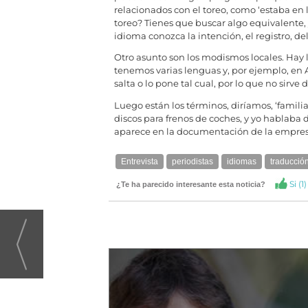
relacionados con el toreo, como ‘estaba en l
toreo? Tienes que buscar algo equivalente, y
idioma conozca la intención, el registro, de
Otro asunto son los modismos locales. Hay
tenemos varias lenguas y, por ejemplo, en A
salta o lo pone tal cual, por lo que no sirve 
Luego están los términos, diríamos, ‘famili
discos para frenos de coches, y yo hablaba d
aparece en la documentación de la empresa
Entrevista
periodistas
idiomas
traducció
Si (
1
)
¿Te ha parecido interesante esta noticia?