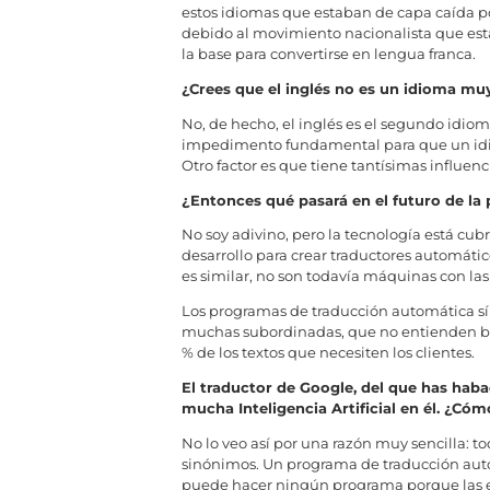
estos idiomas que estaban de capa caída po
debido al movimiento nacionalista que est
la base para convertirse en lengua franca.
¿Crees que el inglés no es un idioma mu
No, de hecho, el inglés es el segundo idio
impedimento fundamental para que un idioma
Otro factor es que tiene tantísimas influenc
¿Entonces qué pasará en el futuro de la 
No soy adivino, pero la tecnología está cub
desarrollo para crear traductores automátic
es similar, no son todavía máquinas con las
Los programas de traducción automática sí
muchas subordinadas, que no entienden bien
% de los textos que necesiten los clientes.
El traductor de Google, del que has haba
mucha Inteligencia Artificial en él. ¿Cóm
No lo veo así por una razón muy sencilla: 
sinónimos. Un programa de traducción automát
puede hacer ningún programa porque las e