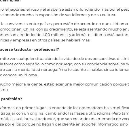
o, el japonés, el ruso y el árabe. Se están difundiendo más por el pe
cionando mucho la expansión de sus idiomas y de su cultura.
 la convivencia entre países, pero están de acuerdo en que el idiom
o promocionan. China, con su crecimiento, se está asentando mucho en
lantes son alrededor de 400 millones, y además el idioma está basta
icas y empresas en otros países, se hablará más.
acerse traductor profesional?
rmite ver cualquier situación de la vida desde dos perspectivas dist
de toros como español o como noruego, con su conciencia sobre los bo
ro con la mentalidad noruega. Y no te cuento si hablas cinco idiomas
o conoce un idioma.
ucho mejor a la gente, establecer una mejor comunicación porque te 
ismo.
u profesión?
s formas: en primer lugar, la entrada de los ordenadores ha simplifi
e trabajar con un original cambiando las frases a otro idioma. Pero t
ática, auxiliares al traductor, que van creando una memoria de voc
r ellos porque no llegan del cliente en soporte informático, sino en