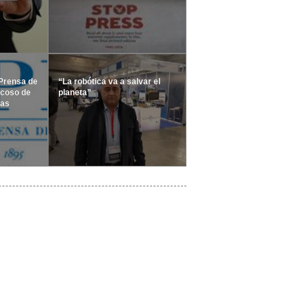
 Prensa de
“La robótica va a salvar el
acoso de
planeta”
tas