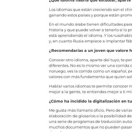
Los idiomas que están creciendo son el chin
ganando estos países y porque están promo
En el mundo árabe tienen dificultades para
historia y que puede volver a tenerlo si l
está aprendiendo el idioma. Y los rusohab
y, en cuanto Rusia empiece a implantar fábr
¿Recomendarías a un joven que valore h
Conocer otro idioma, aparte del tuyo, te pe
diferentes. No es lo mismo ver una corrida 
noruego, ves la corrida como un español, pe
valores con más fundamento que quien sol
Hablar varios idiomas te permite conocer m
mejor a la gente, te entiendes mejor a ti m
¿Cómo ha incidido la digitalización en t
Me gusta más llamarlo oficio. Pero de varia
elaboración de glosarios o la posibilidad d
una serie de programas de traducción autom
muchos documentos que no pueden pasarse po