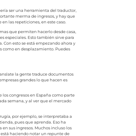
bería ser una herramienta del traductor,
mportante merma de ingresos, y hay que
en las repeticiones, en este caso.
temas que permiten hacerlo desde casa,
es especiales. Esto también sirve para
pta. Con esto se está empezando ahora y
pos como en desplazamiento. Puedes
 Translate la gente traduce documentos
, empresas grandes lo que hacen es
 de los congresos en España como parte
ada semana, y al ver que el mercado
rugía, por ejemplo, se interpretaba a
entienda, pues que aprenda. Eso ha
 en sus ingresos. Muchos incluso los
it está haciendo notar un repunte de