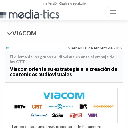
Ir a Versión Clásica o escritorio
Toggle n
VIACOM
Viernes 08 de febrero de 2019
El dilema de los grupos audiovisuales ante el empuje de
las OTT
Viacom orienta su estrategia a la creación de
contenidos audiovisuales
El grupo estadounidense, propietario de Paramount,