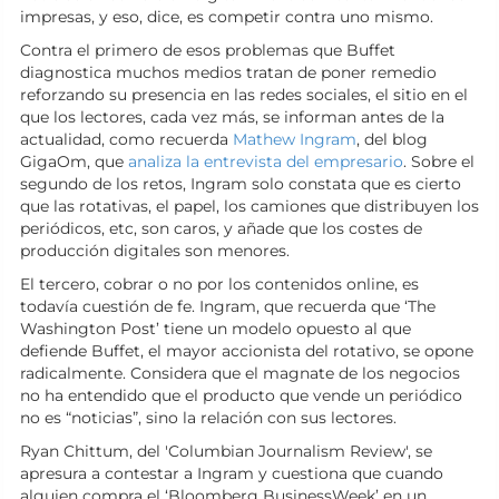
impresas, y eso, dice, es competir contra uno mismo.
Contra el primero de esos problemas que Buffet
diagnostica muchos medios tratan de poner remedio
reforzando su presencia en las redes sociales, el sitio en el
que los lectores, cada vez más, se informan antes de la
actualidad, como recuerda
Mathew Ingram
, del blog
GigaOm, que
analiza la entrevista del empresario
. Sobre el
segundo de los retos, Ingram solo constata que es cierto
que las rotativas, el papel, los camiones que distribuyen los
periódicos, etc, son caros, y añade que los costes de
producción digitales son menores.
El tercero, cobrar o no por los contenidos online, es
todavía cuestión de fe. Ingram, que recuerda que ‘The
Washington Post’ tiene un modelo opuesto al que
defiende Buffet, el mayor accionista del rotativo, se opone
radicalmente. Considera que el magnate de los negocios
no ha entendido que el producto que vende un periódico
no es “noticias”, sino la relación con sus lectores.
Ryan Chittum, del 'Columbian Journalism Review', se
apresura a contestar a Ingram y cuestiona que cuando
alguien compra el ‘Bloomberg BusinessWeek’ en un