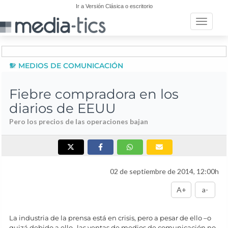
Ir a Versión Clásica o escritorio
Toggle n
MEDIOS DE COMUNICACIÓN
Fiebre compradora en los
diarios de EEUU
Pero los precios de las operaciones bajan
02 de septiembre de 2014, 12:00h
A+
a-
La industria de la prensa está en crisis, pero a pesar de ello –o
quizá debido a ello- las ventas de medios de comunicación no