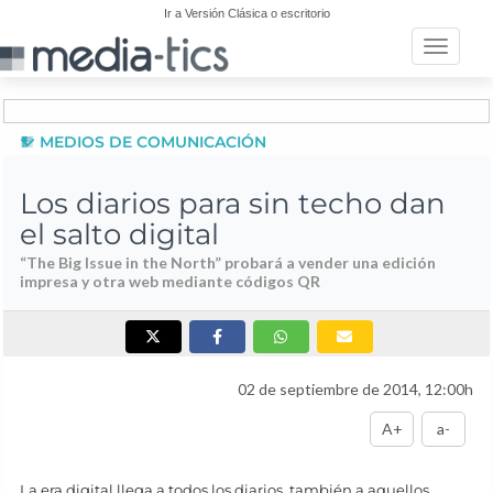
Ir a Versión Clásica o escritorio
Toggle n
MEDIOS DE COMUNICACIÓN
Los diarios para sin techo dan
el salto digital
“The Big Issue in the North” probará a vender una edición
impresa y otra web mediante códigos QR
02 de septiembre de 2014, 12:00h
A+
a-
La era digital llega a todos los diarios, también a aquellos