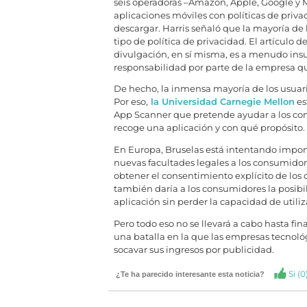
seis operadoras –Amazon, Apple, Google y Mi
aplicaciones móviles con políticas de priv
descargar. Harris señaló que la mayoría de
tipo de política de privacidad. El artículo
divulgación, en sí misma, es a menudo insu
responsabilidad por parte de la empresa q
De hecho, la inmensa mayoría de los usuari
Por eso,
la Universidad Carnegie Mellon
es
App Scanner que pretende ayudar a los cons
recoge una aplicación y con qué propósito.
En Europa, Bruselas está intentando impone
nuevas facultades legales a los consumidor
obtener el consentimiento explícito de los
también daría a los consumidores la posib
aplicación sin perder la capacidad de utiliz
Pero todo eso no se llevará a cabo hasta fi
una batalla en la que las empresas tecnológ
socavar sus ingresos por publicidad.
Si (
0
¿Te ha parecido interesante esta noticia?