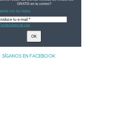
GRATIS
en tu correo?
leta con tus datos
ondiciones de uso