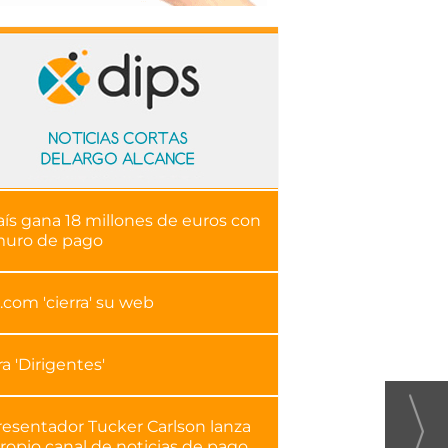
aís gana 18 millones de euros con
muro de pago
.com 'cierra' su web
ra 'Dirigentes'
resentador Tucker Carlson lanza
ropio canal de noticias de pago