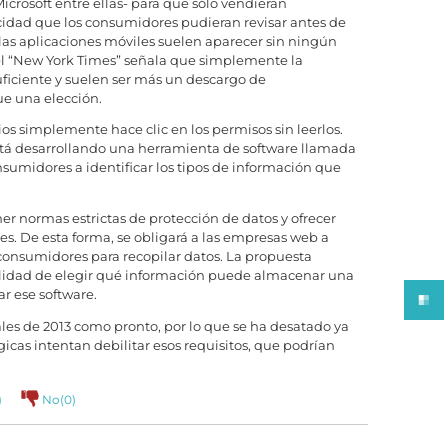
crosoft entre ellas- para que sólo vendieran
acidad que los consumidores pudieran revisar antes de
 las aplicaciones móviles suelen aparecer sin ningún
 del “New York Times” señala que simplemente la
ficiente y suelen ser más un descargo de
ue una elección.
os simplemente hace clic en los permisos sin leerlos.
tá desarrollando una herramienta de software llamada
umidores a identificar los tipos de información que
r normas estrictas de protección de datos y ofrecer
es. De esta forma, se obligará a las empresas web a
 consumidores para recopilar datos. La propuesta
ilidad de elegir qué información puede almacenar una
ar ese software.
nales de 2013 como pronto, por lo que se ha desatado ya
icas intentan debilitar esos requisitos, que podrían
)
No(
0
)