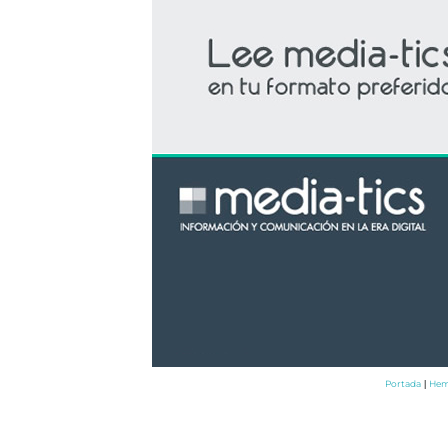
Portada
Hem
|