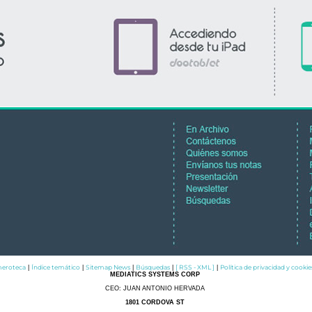
eroteca
Índice temático
Sitemap News
Búsquedas
[ RSS - XML ]
Política de privacidad y cookie
|
|
|
|
|
MEDIATICS SYSTEMS CORP
CEO: JUAN ANTONIO HERVADA
1801 CORDOVA ST