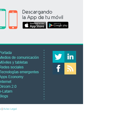
s
Aviso Legal
|