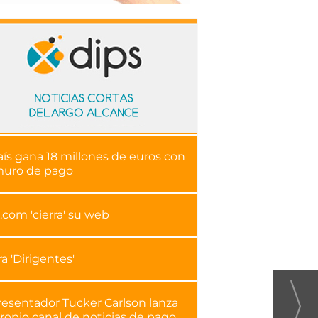
aís gana 18 millones de euros con
muro de pago
.com 'cierra' su web
ra 'Dirigentes'
resentador Tucker Carlson lanza
ropio canal de noticias de pago