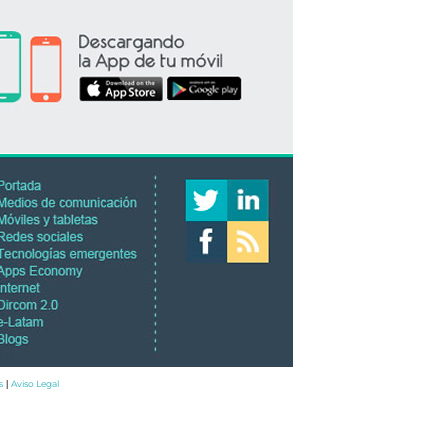
s
Aviso Legal
|