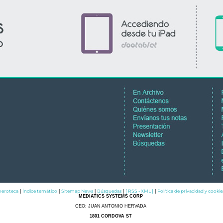
eroteca
Índice temático
Sitemap News
Búsquedas
[ RSS - XML ]
Política de privacidad y cookie
|
|
|
|
|
MEDIATICS SYSTEMS CORP
CEO: JUAN ANTONIO HERVADA
1801 CORDOVA ST