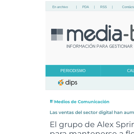
En archivo
|
PDA
|
RSS
|
Contáct
PERIODISMO
CA
Medios de Comunicación
Las ventas del sector digital han a
El grupo de Alex Sprin
para mantenerse a fl