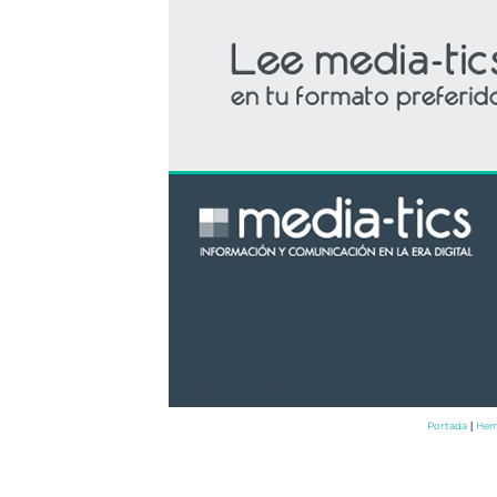
Portada
Hem
|