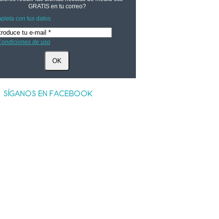
GRATIS
en tu correo?
leta con tus datos
ondiciones de uso