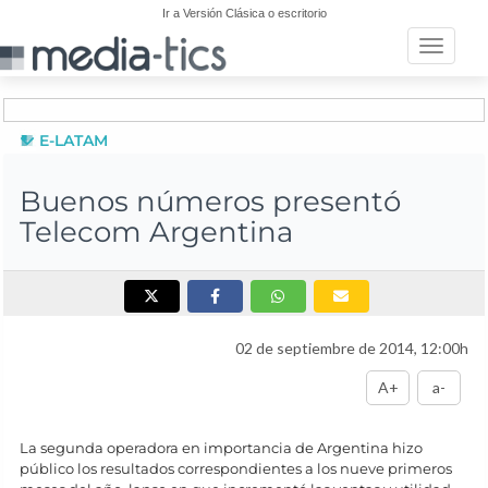
Ir a Versión Clásica o escritorio
Toggle n
E-LATAM
Buenos números presentó
Telecom Argentina
02 de septiembre de 2014, 12:00h
A+
a-
La segunda operadora en importancia de Argentina hizo
público los resultados correspondientes a los nueve primeros