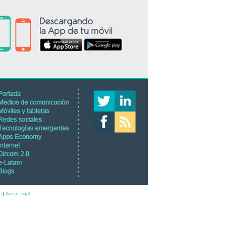
s
Aviso Legal
|