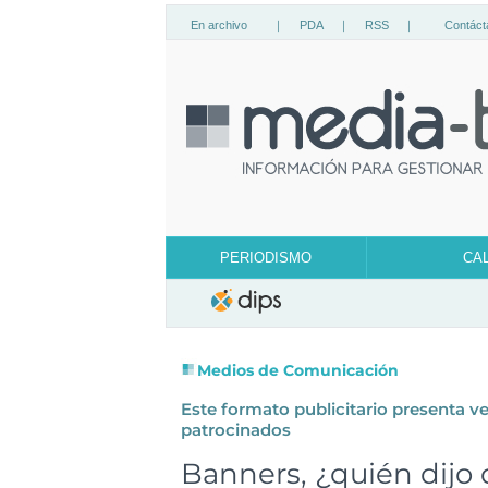
En archivo
|
PDA
|
RSS
|
Contáct
PERIODISMO
CA
Medios de Comunicación
Este formato publicitario presenta v
patrocinados
Banners, ¿quién dijo