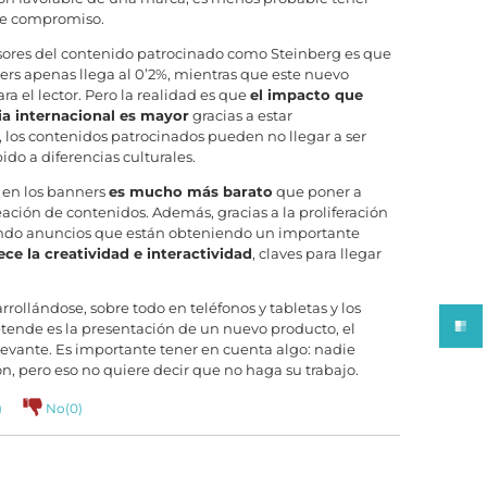
 de compromiso.
sores del contenido patrocinado como Steinberg es que
ers apenas llega al 0’2%, mientras que este nuevo
 el lector. Pero la realidad es que
el impacto que
ia internacional es mayor
gracias a estar
os contenidos patrocinados pueden no llegar a ser
o a diferencias culturales.
 en los banners
es mucho más barato
que poner a
ación de contenidos. Además, gracias a la proliferación
llando anuncios que están obteniendo un importante
ce la creatividad e interactividad
, claves para llegar
ollándose, sobre todo en teléfonos y tabletas y los
etende es la presentación de un nuevo producto, el
levante. Es importante tener en cuenta algo: nadie
ón, pero eso no quiere decir que no haga su trabajo.
)
No(
0
)