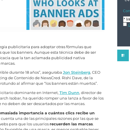
Comp
C
ia publicitaria para adoptar otras fórmulas que
s que los banners. Aunque esta técnica debe de ser
icacia que la tan aclamada publicidad nativa
 marcas.
rrible durante 18 años”, aseguraba
Jon Steinberg
, CEO
ing de Contenido de NewsCred. Rishi Dave, de la
 rotundo al afirmar que “los banners están muertos”.
icitario dominante en Internet,
Tim Dunn
, director de
arch Isobar, ha querido romper una lanza a favor de los
e no deben de ser descartados por las marcas.
demasiada importancia a cuántos clics recibe un
 cuenta una de las principales razones por las que se
 webs para que los usuarios
recuerden las marcas
.
ión favorable de una marca, es menos probable tener