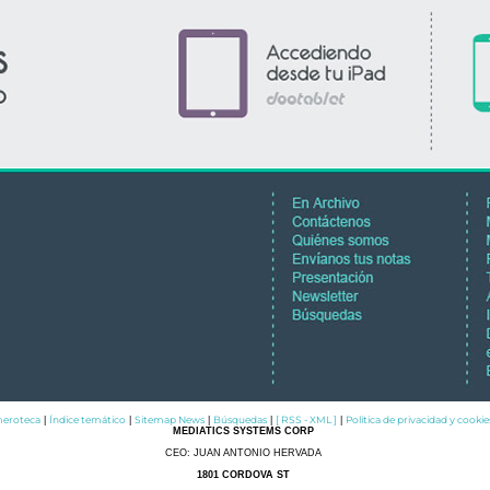
eroteca
Índice temático
Sitemap News
Búsquedas
[ RSS - XML ]
Política de privacidad y cookie
|
|
|
|
|
MEDIATICS SYSTEMS CORP
CEO: JUAN ANTONIO HERVADA
1801 CORDOVA ST