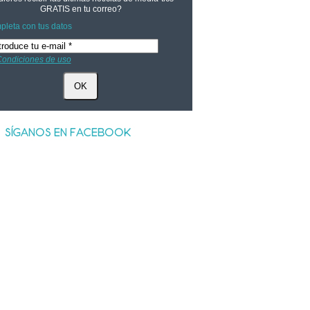
GRATIS
en tu correo?
leta con tus datos
ondiciones de uso