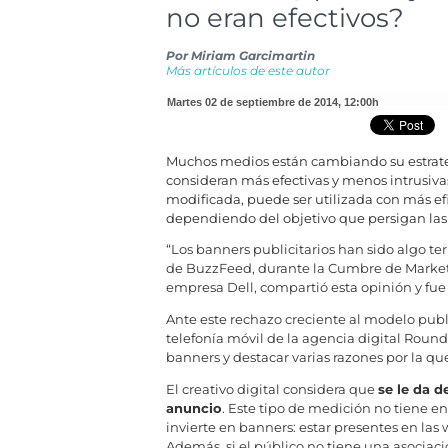
no eran efectivos?
Por
Miriam Garcimartin
Más artículos de este autor
martes 02 de septiembre de 2014
,
12:00h
Muchos medios están cambiando su estrateg
consideran más efectivas y menos intrusiva
modificada, puede ser utilizada con más ef
dependiendo del objetivo que persigan las
“Los banners publicitarios han sido algo te
de BuzzFeed, durante la Cumbre de Market
empresa Dell, compartió esta opinión y fue
Ante este rechazo creciente al modelo publ
telefonía móvil de la agencia digital Round
banners y destacar varias razones por la qu
El creativo digital considera que
se le da 
anuncio
. Este tipo de medición no tiene en
invierte en banners: estar presentes en las
Además, si el público no tiene una asociac