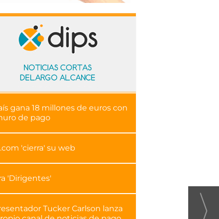
aís gana 18 millones de euros con
muro de pago
.com 'cierra' su web
ra 'Dirigentes'
resentador Tucker Carlson lanza
ropio canal de noticias de pago