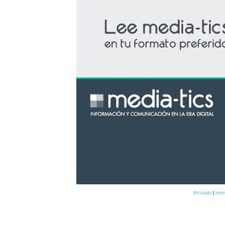
Portada
Hem
|